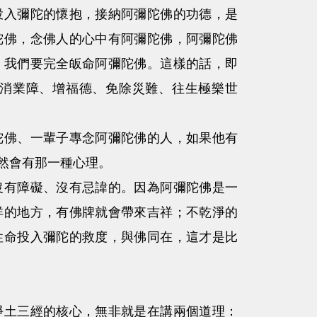
入彌陀的懷抱，接納阿彌陀佛的功德，是
陀佛，念佛人的心中有阿彌陀佛，阿彌陀佛
，我們要完全皈命阿彌陀佛。這樣的話，即
消業障、增福德、免除災難、往生極樂世
佛、一輩子專念阿彌陀佛的人，如果他有
然會有那一種心理。
有障礙、沒有忌諱的。因為阿彌陀佛是一
祥的地方，有佛牌就會帶來吉祥；不乾淨的
性命投入彌陀的救度，與佛同在，這才是比
土三經的核心，無非就是在講兩個道理：