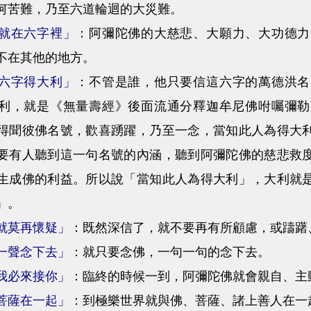
何苦難，乃至六道輪迴的大災難。
就在六字裡」
：阿彌陀佛的大慈悲、大願力、大功德力
不在其他的地方。
六字得大利」
：不管是誰，他只要信這六字的萬德洪名
利，就是《無量壽經》後面流通分釋迦牟尼佛咐囑彌勒
得聞彼佛名號，歡喜踴躍，乃至一念，當知此人為得大
要有人聽到這一句名號的內涵，聽到阿彌陀佛的慈悲救
生成佛的利益。所以說「當知此人為得大利」，大利就
」。
就莫再懷疑」
：既然深信了，就不要再有所顧慮，或躊躇
一聲念下去」
：就只要念佛，一句一句的念下去。
我必來接你」
：臨終的時候一到，阿彌陀佛就會親自、主
菩薩在一起」
：到極樂世界就與佛、菩薩、諸上善人在一