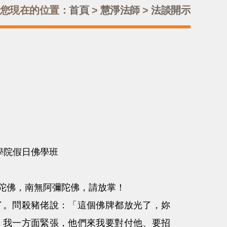
您現在的位置：
首頁
>
慧淨法師
>
法談開示
佛學院假日佛學班
陀佛，南無阿彌陀佛，請放掌！
。問殺豬佬說：「這個佛牌都放光了，妳
！我一方面緊張，他們來我要對付他、要招