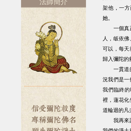
法師簡介
架他，一方
她。
一個真正皈
人，皈依佛
可以，每天
歸入彌陀的
一貫道的信
況我們是一
我們臨終的
裡，蓮花化
道輪迴的凡
我再來講一
我們的淨土