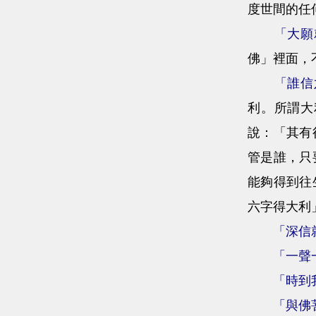
度世間的任
「大願
佛」裡面，
「誰信
利。所謂大
說：「其有
管是誰，只
能夠得到往
六字得大利
「深信
「一聲
「時到
「與佛