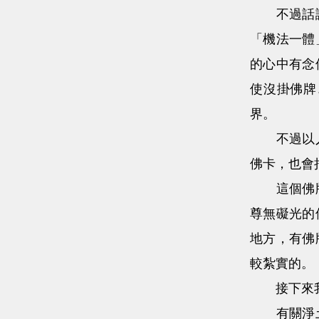
不過話講回
「機法一體
的心中有念
使沒掛佛牌
界。
不過以人情
佛卡，也會
這個佛牌、
尊無礙光的
地方，有佛
較紮實的。
接下來我
有關淨土的