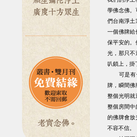
學佛念佛。
們台南淨土
一個佛牌給
保平安的。
光，那只不
叭鎖上，掛
可是有一
牌，瞬間佛
整個光明就
整個房間中
的佛牌會放
不容不信。