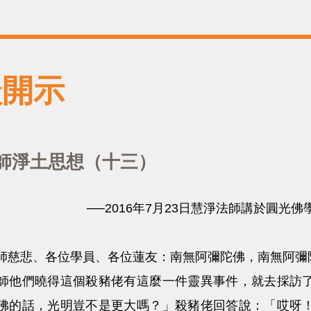
談開示
師淨土思想（十三）
──2016年7月23日慧淨法師講於圓光
悲、各位學員、各位蓮友：南無阿彌陀佛，南無阿彌
們曉得這個殺豬佬有這麼一件靈異事件，就去採訪了
佛的話，光明豈不是更大嗎？」殺豬佬回答說：「哎呀