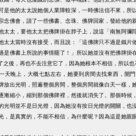
可是他的太太說她個人業障較深，一時佛法信不來，所
宗念佛會，請了一些佛書、念珠、佛牌回家，發給他的
他太太，要他太太把佛牌掛在脖子上，說這「南無阿彌
他太太當時沒有接受，而且說：「這佛牌只不過是鐵片
過是佛書上所說的事情罷了！」所以她並沒有把佛牌掛
了之後，再也不去注意它了，因為她根本不相信，所以也
天晚上，大概七點左右，她要到房間去找東西，開門
牌放出光明，照遍整個房間，整個房間就像白天一樣，
逐漸縮小，縮到那個佛牌裡，然後就消失了。那個時候
的光明並不是日光燈，因為她沒有按日光燈的開關，也
光，是真實的，不能不相信，為什麼呢？因為這是她親