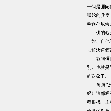
一個是彌陀
彌陀的救度
釋迦牟尼佛
佛的心是平
一體、自他
去解決這個
就阿彌陀佛
別。也就是
的對象了。
阿彌陀佛
經》這部經
種根機，主
救度的對象