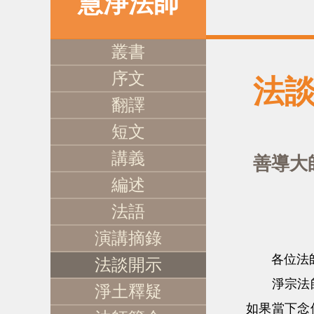
慧淨法師
叢書
序文
法
翻譯
短文
講義
善導大
編述
法語
演講摘錄
各位法師慈
法談開示
淨宗法師他
淨土釋疑
如果當下念