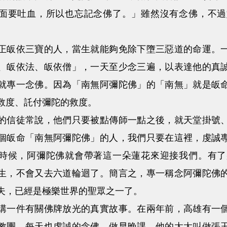
面要吐血，所以也忘記念佛了。」雖然沒有念佛，不過
依三寶的人，當生就能夠免除下墮三惡道的命運。一
、皈依法、皈依僧」，一天至少念三遍，以表達他的真
就專一念佛。因為「南無阿彌陀佛」的「南無」就是皈
救度、託付彌陀的救度。
徒常說，他們只要被點傳師一點之後，就天堂掛號、
個皈命「南無阿彌陀佛」的人，我們只要在這裡，虔誠
時候，阿彌陀佛就會帶著這一朵蓮花來迎接我們。有了
生，不會又去六道輪迴了。簡言之，專一稱念阿彌陀佛
夫，已經是極樂世界的聖眾之一了。
件有關佛牌放光的真實故事。在兩年前，高雄有一個
教團，每天也虔誠的念佛、做早晚課。他的太太叫做張