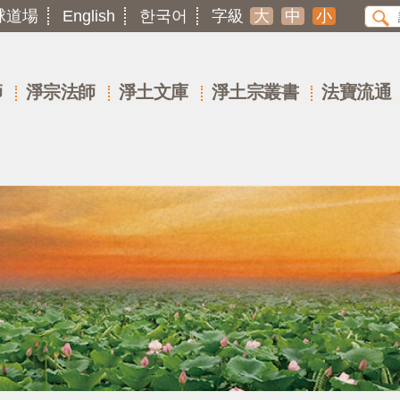
球道場
English
한국어
字級
大
中
小
師
淨宗法師
淨土文庫
淨土宗叢書
法寶流通