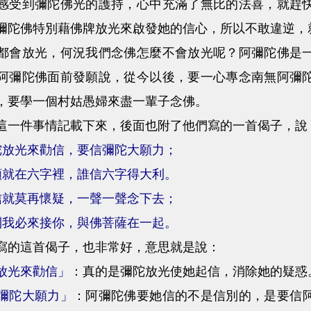
到彌陀佛光的護持，心中充滿了無比的法喜，就趕快
彌陀佛特別藉佛牌放光來啟發她的信心，所以不敢違逆，
放光，何況我們念佛怎麼不會放光呢？阿彌陀佛是一
阿彌陀佛面前發願說，從今以後，要一心專念南無阿彌
，要學一個村姑愚婦來盡一輩子念佛。
件事情記載下來，後面也附了他們寫的一首偈子，說
陀放光來勸信，要信彌陀大願力；
願就在六字裡，誰信六字得大利。
信就莫再懷疑，一聲一聲念下去；
到我必來接你，與佛菩薩在一起。
的這首偈子，也非常好，意思就是說：
放光來勸信」
：真的是彌陀放光使她起信，消除她的疑惑
彌陀大願力」
：阿彌陀佛要她信的不是信別的，是要信