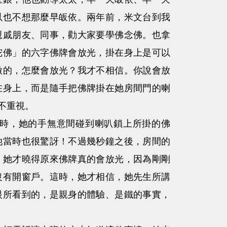
以也不想那麼早皈依。兩年前，米文台到我
親戚朋友、同事，勸大家要學佛念佛。也拿
陀佛」的六字佛牌會放光，掛在身上是可以
做的，怎麼會放光？我才不相信。你說會放
在身上，而是隨手把佛牌掛在她房間門的喇
不重視。
時，她的手無意間碰到喇叭鎖上所掛的佛
她當時也很驚訝！不過幾秒鐘之後，房間的
，她才曉得原來佛牌真的會放光，因為剛剛
沒有開窗戶。這時，她才相信，她先生所講
眼所看到的，是親身的體驗、是鐵的事實，