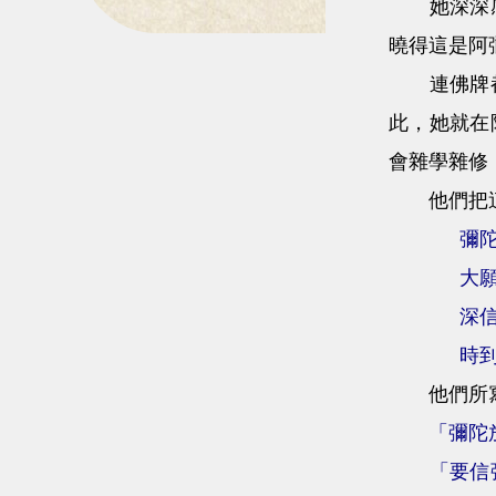
她深深感受
曉得這是阿
連佛牌都會
此，她就在
會雜學雜修
他們把這一
彌
大
深
時
他們所寫
「彌陀
「要信