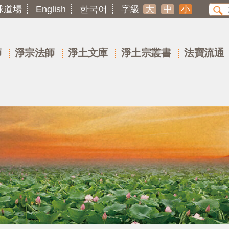
球道場
English
한국어
字級
大
中
小
師
淨宗法師
淨土文庫
淨土宗叢書
法寶流通