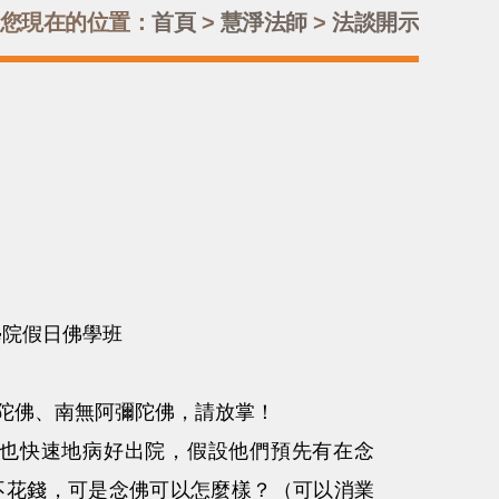
您現在的位置：
首頁
>
慧淨法師
>
法談開示
學院假日佛學班
陀佛、南無阿彌陀佛，請放掌！
也快速地病好出院，假設他們預先有在念
不花錢，可是念佛可以怎麼樣？（可以消業