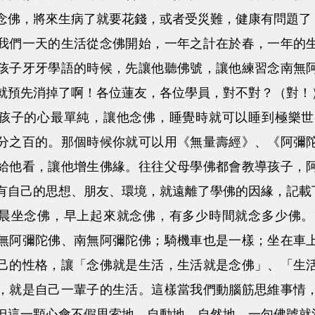
念佛，將來生病了就要花錢，或者受災難，健康有問題了
一天的生活從念佛開始，一年之計在於春，一年的生
孩子牙牙學語的時候，先讓他聽佛號，讓他練習念南無
就預先消掉了啊！各位蓮友，各位學員，對不對？（對！
子的心最單純，讓他念佛，睡覺時就可以睡到極樂世
分之百的。那個時候你就可以用《無量壽經》、《阿彌
給他看，讓他增生佛緣。往往父母學佛都會教導孩子，
有自己的思想、朋友、環境，就遠離了學佛的因緣，記載
坐念佛，早上起來就念佛，有多少時間就念多少佛。
無阿彌陀佛、南無阿彌陀佛；騎機車也是一樣；坐在車
己的性格，讓「念佛就是生活，生活就是念佛」、「生
，就是自己一輩子的生活。這樣當我們動腦筋思維事情
但這一顆心會不假思索地、自動地、自然地，一句佛號就