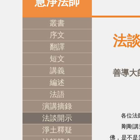
慧淨法師
叢書
序文
法
翻譯
短文
講義
善導大
編述
法語
演講摘錄
各位法師慈
法談開示
剛剛講到
淨土釋疑
佛，是不是