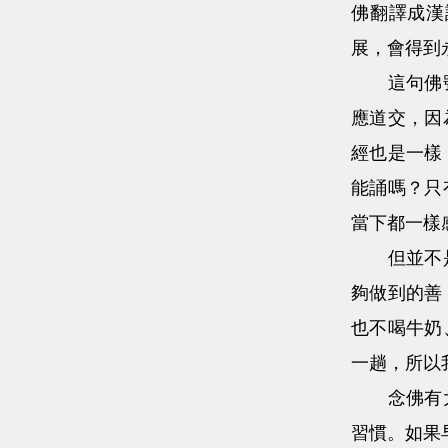
佛翻譯成漢
展，會得到
這句佛號有
應道交，因
經也是一樣
能誦嗎？只
當下都一樣
但並不是說
夠做到的善
也不喝牛奶
一趟，所以
念佛有大聲
習慣。如果