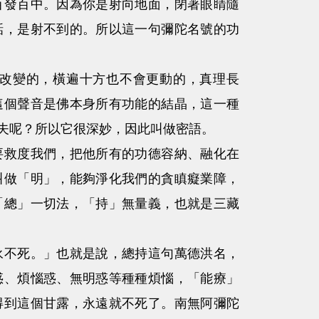
百發百中。因為你是射向地面，閉著眼睛隨
話，是射不到的。所以這一句彌陀名號的功
改變的，橫遍十方也不會更動的，真理長
這個聲音是佛本身所有功能的結晶，這一種
夫呢？所以它很深妙，因此叫做密語。
救度我們，把他所有的功德容納、融化在
叫做「明」，能夠淨化我們的貪瞋癡業障，
「總」一切法，「持」無量義，也就是三藏
不死。」也就是說，總持這句萬德洪名，
惑、煩惱惑、無明惑等種種煩惱，「能療」
得到這個甘露，永遠就不死了。南無阿彌陀