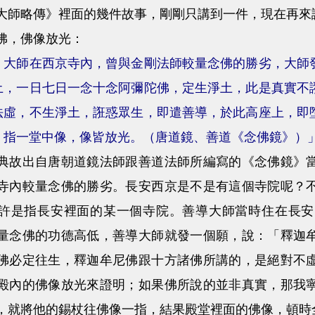
略傳》裡面的幾件故事，剛剛只講到一件，現在再來講
，佛像放光：
，大師在西京寺內，曾與金剛法師較量念佛的勝劣，大師
土，一日七日一念十念阿彌陀佛，定生淨土，此是真實不
法虛，不生淨土，誑惑眾生，即遣善導，於此高座上，即
，指一堂中像，像皆放光。（唐道鏡、善道《念佛鏡》）
出自唐朝道鏡法師跟善道法師所編寫的《念佛鏡》當
寺內較量念佛的勝劣。長安西京是不是有這個寺院呢？
許是指長安裡面的某一個寺院。善導大師當時住在長安
量念佛的功德高低，善導大師就發一個願，說：「釋迦
佛必定往生，釋迦牟尼佛跟十方諸佛所講的，是絕對不
殿內的佛像放光來證明；如果佛所說的並非真實，那我
，就將他的錫杖往佛像一指，結果殿堂裡面的佛像，頓時