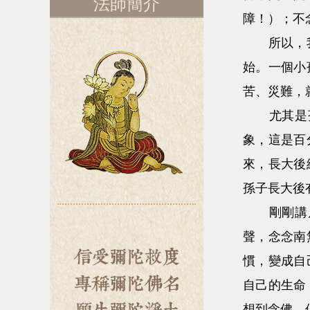
法師簡介
障！）；不
所以，我們
始。一個小
苦、災難，
尤其是孩
象，這是百
來，長大後
孫子長大後
剛剛講晨
聲，念念南
慣，變成自
自己的生命
想到念佛，