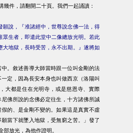
幾件，請翻開二十頁。我們一起誦讀：
發願說，『准諸經中，世尊說念佛一法，得
誑眾生者，即遣此堂中二像總放光明。若此
墮大地獄，長時受苦，永不出期。』遂將如
」
中。敘述善導大師當時跟一位叫金剛的法
不一定，因為長安本身也叫做西京（洛陽叫
，大都是住在光明寺，或是慈恩寺、實際
牟尼佛所說的念佛必定往生，十方諸佛所誠
虛假的、是金剛不變的。如果這是真實不虛
寧願當下就墜入地獄，受無窮之苦。」發了
全部放光，為他作證明。