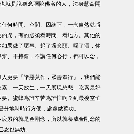
也就是說稱念彌陀佛名的人，法身慧命開
任何時間、空間、因緣下，一念自然就感
他的咒，有的必須看時間、看地方。其他的
你如果做了壞事、起了壞念頭、喝了酒，你
持齋、不持齋，不講任何心行，都可以念，
人更要「諸惡莫作，眾善奉行」，我們能
吃素，一天放生，一天展現慈悲。吃素最好
不要。蜜蜂為誰辛苦為誰忙啊？到最後空忙
盡分地時時行方便，處處做善功。
疲累的就是金剛念，所以就養成金剛念的
巴念也無妨。