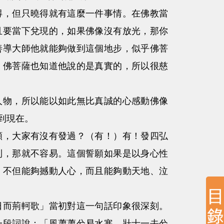
，但只曉得就有這麼一件事情。在佛教當
且要當下兌現的，如果佛像沒有放光，那你
善導大師他就能夠做到這個地步，似乎佛菩
，佛菩薩也知道他說的是真實的，所以很慈
物，所以能以如此無比真誠的心感動佛像
到現在。
，大家有沒有發過？（有！）有！發四弘
到，那就不容易。這個誓願如果是以身心性
，不但能夠撼動人心，而且能夠動天地、泣
而荊軻歌」當初對這一句話印象很深刻。
一段詞說：「風蕭蕭兮易水寒，壯士一去兮