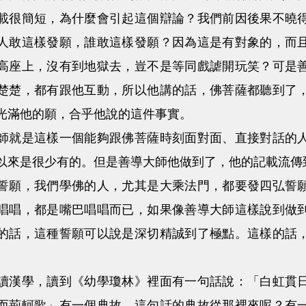
簡短，為什麼會引起這個辯論？我們前因後果不曉得
人敢這樣發願，誰敢這樣發願？因為這是有對象的，而
高座上，沒有到地獄去，豈不是等同戲謔開玩笑？可是
楚楚，都有跟他互動，所以他講的話，佛菩薩都聽到了
光滿他的願，合乎他說的這件事實。
是這樣一個能夠跟佛菩薩時刻面對面、直接對話的人
以來是很少有的。但是善導大師他做到了，他的記載流傳
，我們學佛的人，尤其是大乘法門，都要發四弘誓願
唱唱，都是嘴巴唱唱而已，如果像善導大師這樣說到做
的話，這種誓願可以說是深切精誠到了極點。這樣的話
學，讀到《幼學瓊林》裡面有一句話說：「白虹貫日
而荊軻歌」有一個典故，這句話的典故從那裡來呢？有