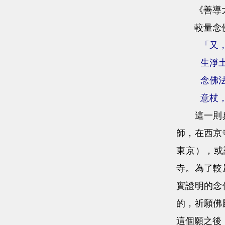
《善導大師
較量念佛
「又
生淨
念佛
意杖
這一則典故
師，在西京
東京），或
寺。為了較
實證明的念
的，祈願佛
這個願之後