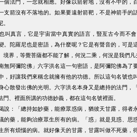
一個法門，一念就相應。好像以箭射地，沒有不中的，
一支箭沒有不落地的。如果要遠射箭靶，不是神箭手的
尼。
叫真言，它是宇宙當中真實的語言，豎亙古今而不會
變。陀羅尼也是密語，為什麼呢？它是有聲音的，可是
、境界，等覺菩薩都不能了解，何況二乘，何況是我們凡
阿彌陀佛」六字洪名這一句密語，是阿彌陀佛為了要
中，好讓我們來稱念就擁有他的功德。所以這句名號也
身心散發出佛的光明。六字洪名本身又是總持的法門，
法門、裡面所講的功德妙義，都在這句名號裡面。
：「總持如妙藥，能療眾惑病，猶彼天甘露，得者永
議的藥，能夠治療眾生所有的病。「惑」就是見惑、思
生所有煩惱的病。就好像天的甘露，甘露叫做不死藥，