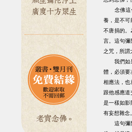
念佛這個
養，是不可
不唐捐的。
言。這句彌
之咒，所謂
我們如果上
體，必須要
相應法，也
跟他感應道
是一樣如影
有妄想雜念
這句彌陀名