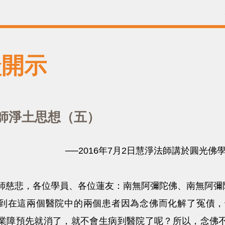
談開示
師淨土思想（五）
──2016年7月2日慧淨法師講於圓光佛
悲，各位學員、各位蓮友：南無阿彌陀佛、南無阿彌
在這兩個醫院中的兩個患者因為念佛而化解了冤債，
業障預先就消了，就不會生病到醫院了呢？所以，念佛