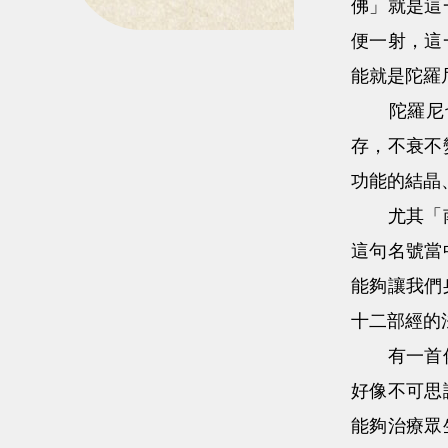
佛」就是這
便一射，這
能就是陀羅
陀羅尼也
存，不衰不
功能的結晶
尤其「南無
這句名號當
能夠讓我們
十二部經的
有一首偈說
好像不可思
能夠治療眾