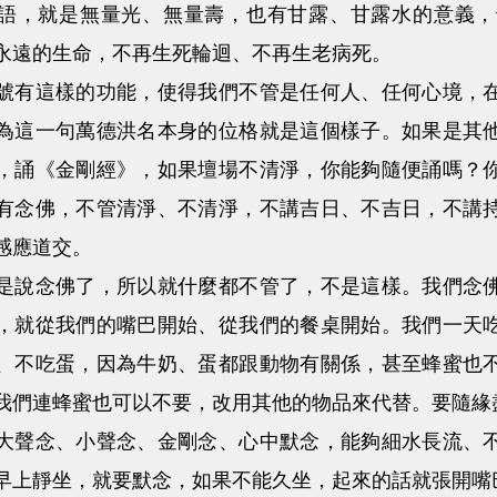
語，就是無量光、無量壽，也有甘露、甘露水的意義，
永遠的生命，不再生死輪迴、不再生老病死。
這樣的功能，使得我們不管是任何人、任何心境，在
為這一句萬德洪名本身的位格就是這個樣子。如果是其
，誦《金剛經》，如果壇場不清淨，你能夠隨便誦嗎？
有念佛，不管清淨、不清淨，不講吉日、不吉日，不講
感應道交。
念佛了，所以就什麼都不管了，不是這樣。我們念佛
，就從我們的嘴巴開始、從我們的餐桌開始。我們一天
、不吃蛋，因為牛奶、蛋都跟動物有關係，甚至蜂蜜也
我們連蜂蜜也可以不要，改用其他的物品來代替。要隨緣
念、小聲念、金剛念、心中默念，能夠細水長流、不
早上靜坐，就要默念，如果不能久坐，起來的話就張開嘴