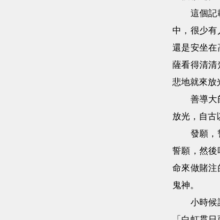
這個記載很
中，很少有
還是安坐在
薩看得清清
悲地就來放
善導大師就
放光，自古
發願，誓願
誓願，然後
命來做賭注
鬼神。
小時候讀漢
「白虹貫日