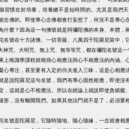
習慣在於培養，培養總不是短時間的。尤其是我們天
能念佛的。即使專心念佛都會打妄想了，何況不是專心
為什麼？因為這一句佛號就是阿彌陀佛的本身、本體，
陀名號在十方諸佛、一切菩薩、八萬四千陀羅尼當中，
大神咒、大明咒、無上咒、無等等咒，都在彌陀名號這一
唯識學課程就曉得心相應法與心不相應法的內涵。心
凝心專注，甚至要有入定的功夫進入三昧，這是心相應
就是說陀羅尼這句名號，我們有專心固然相應，即使沒
交，這就是心不相應法。所以在經論上就說即使貪瞋癡
隨形，沒有離開我們。如果其他法門就不是了，必須要
。
號是陀羅尼，它隨時隨地、隨心隨緣，一念就會相應