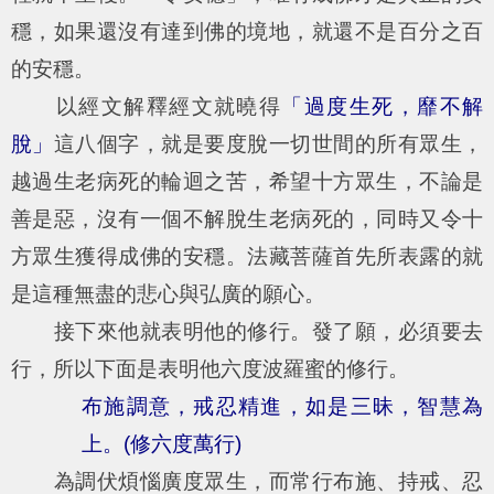
穩，如果還沒有達到佛的境地，就還不是百分之百
的安穩。
以經文解釋經文就曉得
「過度生死，靡不解
脫」
這八個字，就是要度脫一切世間的所有眾生，
越過生老病死的輪迴之苦，希望十方眾生，不論是
善是惡，沒有一個不解脫生老病死的，同時又令十
方眾生獲得成佛的安穩。法藏菩薩首先所表露的就
是這種無盡的悲心與弘廣的願心。
接下來他就表明他的修行。發了願，必須要去
行，所以下面是表明他六度波羅蜜的修行。
布施調意，戒忍精進，如是三昧，智慧為
上。(修六度萬行)
為調伏煩惱廣度眾生，而常行布施、持戒、忍