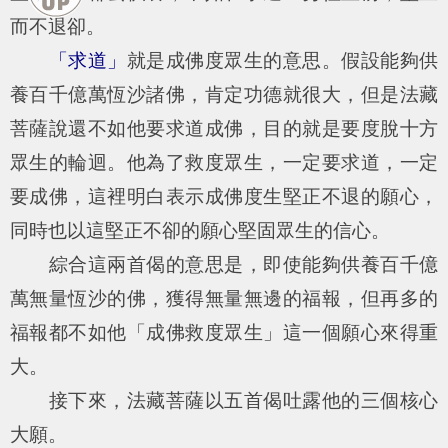
而不退卻。
「求道」
就是成佛度眾生的意思。假設能夠供
養百千億萬恆沙諸佛，肯定功德就很大，但是法藏
菩薩說還不如他要求道成佛，目的就是要度脫十方
眾生的輪迴。他為了救度眾生，一定要求道，一定
要成佛，這裡明白表示成佛度生堅正不退的願心，
同時也以這堅正不卻的願心堅固眾生的信心。
綜合這兩首偈的意思是，即使能夠供養百千億
萬無量恆沙的佛，獲得無量無邊的福報，但再多的
福報都不如他「成佛救度眾生」這一個願心來得重
大。
接下來，法藏菩薩以五首偈吐露他的三個核心
大願。