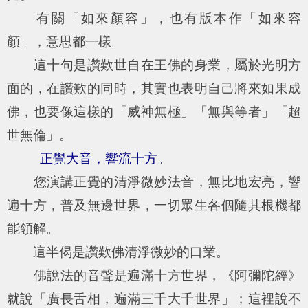
有關「如來顏容」，也有版本作「如來容
顏」，意思都一樣。
這十句是讚歎世自在王佛的身業，屬於光明方
面的，在讚歎的同時，其實也表明自己將來如果成
佛，也要像這樣的「威神無極」「無與等者」「超
世無倫」。
正覺大音，響流十方。
您演講正覺的清淨微妙法音，無比地宏亮，響
遍十方，普及無邊世界，一切眾生各個隨其根機都
能領解。
這半偈是讚歎佛清淨微妙的口業。
佛說法的音聲是遍滿十方世界，《阿彌陀經》
就說「廣長舌相，遍滿三千大千世界」；這裡說不