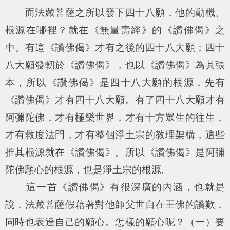
而法藏菩薩之所以發下四十八願，他的動機、
根源在哪裡？就在《無量壽經》的《讚佛偈》之
中。有這《讚佛偈》才有之後的四十八大願；四十
八大願發軔於《讚佛偈》，也以《讚佛偈》為其張
本，所以《讚佛偈》是四十八大願的根源，先有
《讚佛偈》才有四十八大願。有了四十八大願才有
阿彌陀佛，才有極樂世界，才有十方眾生的往生，
才有救度法門，才有整個淨土宗的教理架構，這些
推其根源就在《讚佛偈》。所以《讚佛偈》是阿彌
陀佛願心的根源，也是淨土宗的根源。
這一首《讚佛偈》有很深廣的內涵，也就是
說，法藏菩薩假藉著對他師父世自在王佛的讚歎，
同時也表達自己的願心。怎樣的願心呢？（一）要