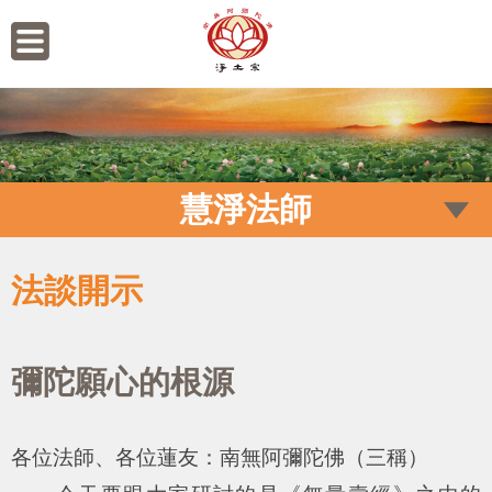
慧淨法師
法談開示
彌陀願心的根源
各位法師、各位蓮友：南無阿彌陀佛（三稱）