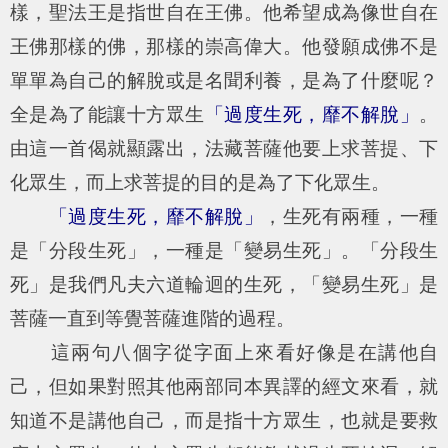
樣，聖法王是指世自在王佛。他希望成為像世自在
王佛那樣的佛，那樣的崇高偉大。他發願成佛不是
單單為自己的解脫或是名聞利養，是為了什麼呢？
全是為了能讓十方眾生
「過度生死，靡不解脫」
。
由這一首偈就顯露出，法藏菩薩他要上求菩提、下
化眾生，而上求菩提的目的是為了下化眾生。
「過度生死，靡不解脫」
，生死有兩種，一種
是「分段生死」，一種是「變易生死」。「分段生
死」是我們凡夫六道輪迴的生死，「變易生死」是
菩薩一直到等覺菩薩進階的過程。
這兩句八個字從字面上來看好像是在講他自
己，但如果對照其他兩部同本異譯的經文來看，就
知道不是講他自己，而是指十方眾生，也就是要救