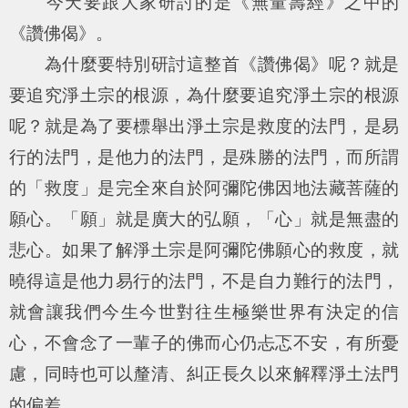
今天要跟大家研討的是《無量壽經》之中的
《讚佛偈》。
為什麼要特別研討這整首《讚佛偈》呢？就是
要追究淨土宗的根源，為什麼要追究淨土宗的根源
呢？就是為了要標舉出淨土宗是救度的法門，是易
行的法門，是他力的法門，是殊勝的法門，而所謂
的「救度」是完全來自於阿彌陀佛因地法藏菩薩的
願心。「願」就是廣大的弘願，「心」就是無盡的
悲心。如果了解淨土宗是阿彌陀佛願心的救度，就
曉得這是他力易行的法門，不是自力難行的法門，
就會讓我們今生今世對往生極樂世界有決定的信
心，不會念了一輩子的佛而心仍忐忑不安，有所憂
慮，同時也可以釐清、糾正長久以來解釋淨土法門
的偏差。