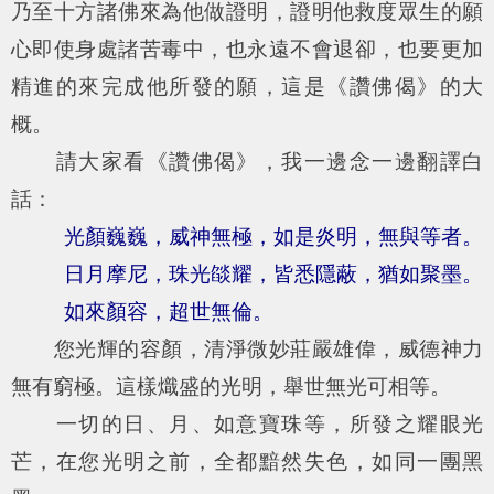
乃至十方諸佛來為他做證明，證明他救度眾生的願
心即使身處諸苦毒中，也永遠不會退卻，也要更加
精進的來完成他所發的願，這是《讚佛偈》的大
概。
請大家看《讚佛偈》，我一邊念一邊翻譯白
話：
光顏巍巍，威神無極，如是炎明，無與等者。
日月摩尼，珠光燄耀，皆悉隱蔽，猶如聚墨。
如來顏容，超世無倫。
您光輝的容顏，清淨微妙莊嚴雄偉，威德神力
無有窮極。這樣熾盛的光明，舉世無光可相等。
一切的日、月、如意寶珠等，所發之耀眼光
芒，在您光明之前，全都黯然失色，如同一團黑