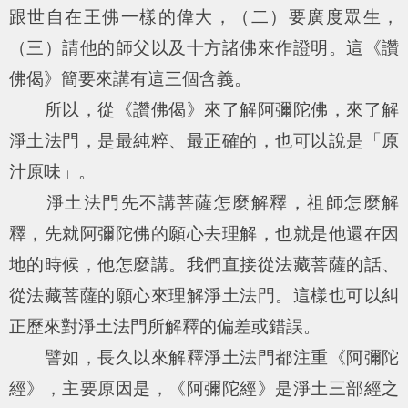
跟世自在王佛一樣的偉大，（二）要廣度眾生，
（三）請他的師父以及十方諸佛來作證明。這《讚
佛偈》簡要來講有這三個含義。
所以，從《讚佛偈》來了解阿彌陀佛，來了解
淨土法門，是最純粹、最正確的，也可以說是「原
汁原味」。
淨土法門先不講菩薩怎麼解釋，祖師怎麼解
釋，先就阿彌陀佛的願心去理解，也就是他還在因
地的時候，他怎麼講。我們直接從法藏菩薩的話、
從法藏菩薩的願心來理解淨土法門。這樣也可以糾
正歷來對淨土法門所解釋的偏差或錯誤。
譬如，長久以來解釋淨土法門都注重《阿彌陀
經》，主要原因是，《阿彌陀經》是淨土三部經之