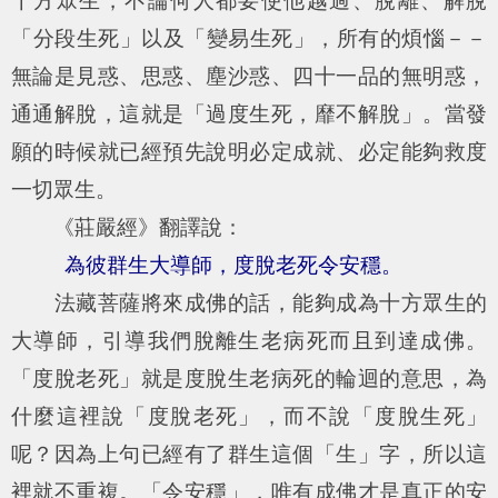
十方眾生，不論何人都要使他越過、脫離、解脫
「分段生死」以及「變易生死」，所有的煩惱－－
無論是見惑、思惑、塵沙惑、四十一品的無明惑，
通通解脫，這就是「過度生死，靡不解脫」。當發
願的時候就已經預先說明必定成就、必定能夠救度
一切眾生。
《莊嚴經》翻譯說：
為彼群生大導師，度脫老死令安穩。
法藏菩薩將來成佛的話，能夠成為十方眾生的
大導師，引導我們脫離生老病死而且到達成佛。
「度脫老死」就是度脫生老病死的輪迴的意思，為
什麼這裡說「度脫老死」，而不說「度脫生死」
呢？因為上句已經有了群生這個「生」字，所以這
裡就不重複。「令安穩」，唯有成佛才是真正的安