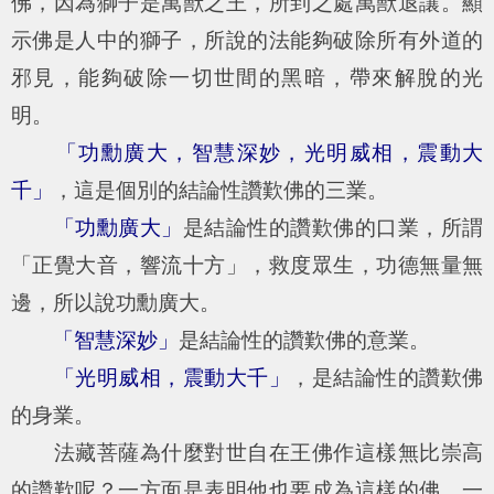
佛，因為獅子是萬獸之王，所到之處萬獸退讓。顯
示佛是人中的獅子，所說的法能夠破除所有外道的
邪見，能夠破除一切世間的黑暗，帶來解脫的光
明。
「功勳廣大，智慧深妙，光明威相，震動大
千」
，這是個別的結論性讚歎佛的三業。
「功勳廣大」
是結論性的讚歎佛的口業，所謂
「正覺大音，響流十方」，救度眾生，功德無量無
邊，所以說功勳廣大。
「智慧深妙」
是結論性的讚歎佛的意業。
「光明威相，震動大千」
，是結論性的讚歎佛
的身業。
法藏菩薩為什麼對世自在王佛作這樣無比崇高
的讚歎呢？一方面是表明他也要成為這樣的佛，一