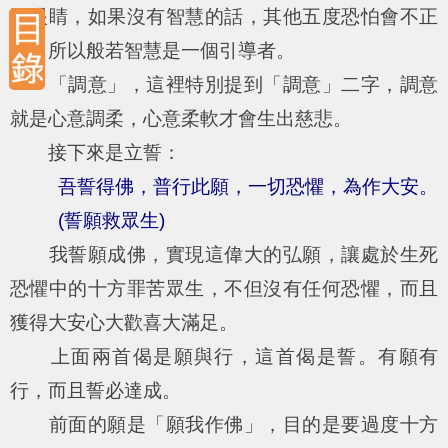
同眼睛，如果沒有智慧的話，其他五度恐怕會不正
確，所以般若智慧是一個引導者。
「調意」，這裡特別提到「調意」二字，調意
就是心意調柔，心意柔軟才會生出慈悲。
接下來是立誓：
吾誓得佛，普行此願，一切恐懼，為作大安。
(誓願救眾生)
我誓願成佛，實現這偉大的弘願，讓處於生死
恐懼中的十方罪苦眾生，不但沒有任何恐懼，而且
獲得大安心大歡喜大滿足。
上面兩首偈是願與行，這首偈是誓。有願有
行，而且誓必達成。
前面的願是「願我作佛」，目的是要過度十方