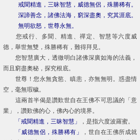
戒聞精進，三昧智慧，威德無侶，殊勝稀有。
深諦善念，諸佛法海，窮深盡奧，究其涯底。
無明欲怒，世尊永無。
您戒行、多聞、精進、禪定、智慧等六度威
德，舉世無雙，殊勝稀有，難得拜見。
您智慧廣大，透徹明白諸佛深廣如海的法義，
而且窮盡奧秘，探究根底。
世尊！您永無貪慾、瞋恚，亦無無明。惑盡情
空，毫無瑕穢。
這兩首半偈是讚歎世自在王佛不可思議的「意
業」，讚歎佛的心，佛內心的境界。
「戒聞精進，三昧智慧」
，是指六度波羅蜜。
「威德無侶，殊勝稀有」
，世自在王佛所成就