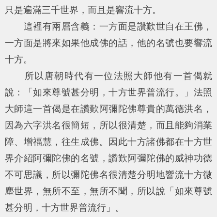
只是遍滿三千世界，而且是響流十方。
這裡有兩層含義：一方面是讚歎世自在王佛，
一方面是將來如果他成佛的話，他的名號也要響流
十方。
所以唐朝時代有一位法照大師他有一首偈就
說：「如來尊號甚分明，十方世界普流行。」法照
大師這一首偈是在讚歎阿彌陀佛尊貴的萬德洪名，
因為六字洪名很簡短，所以很清楚，而且能夠消業
障、增福慧，往生成佛。因此十方諸佛都在十方世
界介紹阿彌陀佛的名號，讚歎阿彌陀佛的威神功德
不可思議，所以彌陀佛名很清楚分明地響流十方微
塵世界，無所不至，無所不聞，所以說「如來尊號
甚分明，十方世界普流行」。