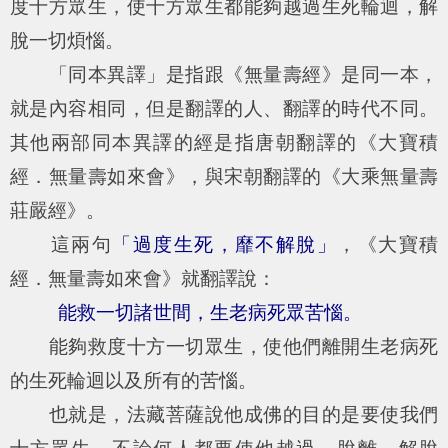
度十方眾生，使十方眾生都能夠越過生死輪迴，解
脫一切煩惱。
「同本異譯」是指跟《無量壽經》是同一本，
就是內容相同，但是翻譯的人、翻譯的時代不同。
其他兩部同本異譯的經是指唐朝翻譯的《大寶積
經．無量壽如來會》，與宋朝翻譯的《大乘無量壽
莊嚴經》。
這兩句
「過度生死，靡不解脫」
，《大寶積
經．無量壽如來會》就翻譯說：
能救一切諸世間，生老病死眾苦惱。
能夠救度十方一切眾生，使他們離開生老病死
的生死輪迴以及所有的苦惱。
也就是，法藏菩薩說他成佛的目的是要使我們