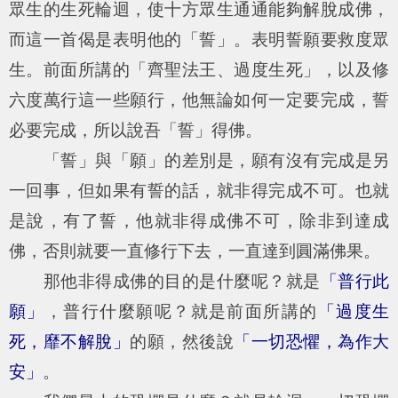
眾生的生死輪迴，使十方眾生通通能夠解脫成佛，
而這一首偈是表明他的「誓」。表明誓願要救度眾
生。前面所講的「齊聖法王、過度生死」，以及修
六度萬行這一些願行，他無論如何一定要完成，誓
必要完成，所以說吾「誓」得佛。
「誓」與「願」的差別是，願有沒有完成是另
一回事，但如果有誓的話，就非得完成不可。也就
是說，有了誓，他就非得成佛不可，除非到達成
佛，否則就要一直修行下去，一直達到圓滿佛果。
那他非得成佛的目的是什麼呢？就是
「普行此
願」
，普行什麼願呢？就是前面所講的
「過度生
死，靡不解脫」
的願，然後說
「一切恐懼，為作大
安」
。