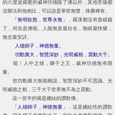
的六度波羅蜜的威神功德除了佛以外，其他菩薩都
沒辦法和他相比，可以說是舉世無雙，殊勝稀有。
「無明欲怒，世尊永無」
，羅漢都沒有貪瞋癡
了，何況是佛呢。人能無貪最自在，無瞋最快樂，
無念最安詳。
人雄師子，神德無量。
功勳廣大，智慧深妙，光明威相，震動大千。
噫！人中之雄，獅子之王，威神功德無有限
量。
您功勳廣大無能稱說，智慧深妙不可思議。光
明威德之相，三千大千世界無不為之震動。
這一首半的偈是總結的讚歎佛。
「人雄師子，神德無量」
，這是總結性的讚歎