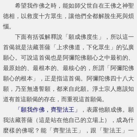
希望我作佛之時，能如師父世自在王佛之神聖
德相，以救度十方眾生，讓他們全都解脫生死與煩
惱。
下面有括弧解釋說「願成佛度生」，所以這一
首偈就是法藏菩薩「上求佛道，下化眾生」的弘廣
願心。可說這首偈也是阿彌陀佛願心之中最初的、
最原始的、最根本的、最核心的，所謂「阿彌陀佛
願心的根本」，正是指這首偈。阿彌陀佛四十八大
願，乃至無邊誓願，都來自此願。淨土宗人應該知
道有首這願偈的存在，而重視這首願偈。
「願我作佛，齊聖法王」
，表露他願成佛。願
我法藏菩薩（這是站在他自己的立場上），成為什
麼樣的佛呢？能「齊聖法王」，跟「聖法王」一