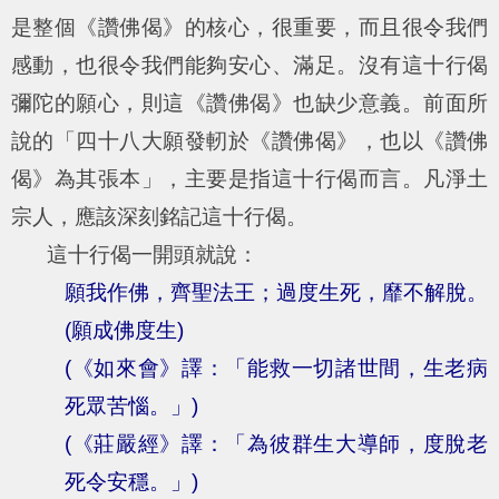
是整個《讚佛偈》的核心，很重要，而且很令我們
感動，也很令我們能夠安心、滿足。沒有這十行偈
彌陀的願心，則這《讚佛偈》也缺少意義。前面所
說的「四十八大願發軔於《讚佛偈》，也以《讚佛
偈》為其張本」，主要是指這十行偈而言。凡淨土
宗人，應該深刻銘記這十行偈。
這十行偈一開頭就說：
願我作佛，齊聖法王；過度生死，靡不解脫。
(願成佛度生)
(《如來會》譯：「能救一切諸世間，生老病
死眾苦惱。」)
(《莊嚴經》譯：「為彼群生大導師，度脫老
死令安穩。」)