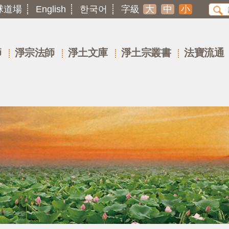
球道場
English
한국어
字級
大
中
小
師
淨宗法師
淨土文庫
淨土宗叢書
法寶流通