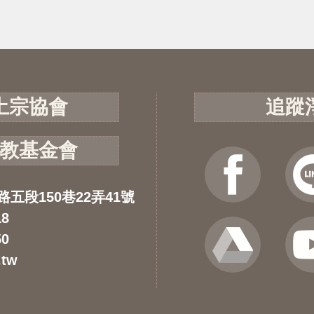
土宗協會
追蹤
教基金會
路五段150巷22弄41號
18
50
.tw