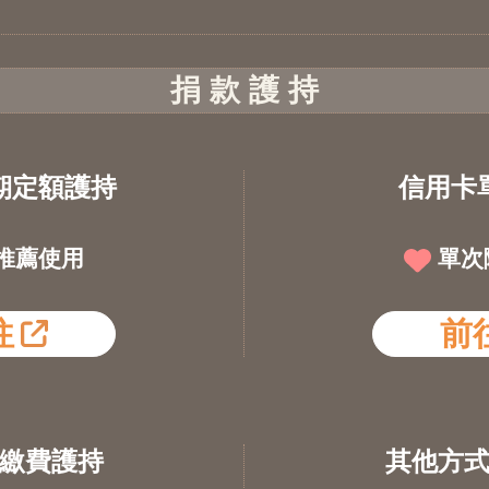
捐 款 護 持
期定額護持
信用卡
推薦使用
單次
往
前
繳費護持
其他方