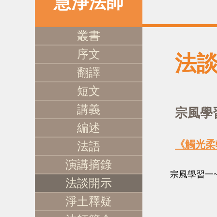
慧淨法師
叢書
序文
法
翻譯
短文
講義
宗風學
編述
《觸光柔
法語
演講摘錄
宗風學習一
法談開示
淨土釋疑