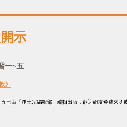
談開示
習一~五
軟》
~五已由「淨土宗編輯部」編輯出版，歡迎網友免費來函