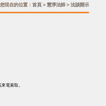
您現在的位置：
首頁
>
慧淨法師
>
法談開示
或來電索取。