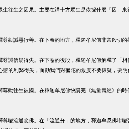
往生之因果。主要在講十方眾生是依據什麼「因」來往
勸誡惡行善。在下卷的地方，釋迦牟尼佛非常殷切的
誡信疑得失。在下卷的後段，釋迦牟尼佛解釋了「相信
心態的利弊得失，而勸我們對彌陀的救度不要懷疑，要明
勸往生彼國。在釋迦牟尼佛快講完《無量壽經》的時候
囑流通念佛。在「流通分」的地方，釋迦牟尼佛咐囑彌