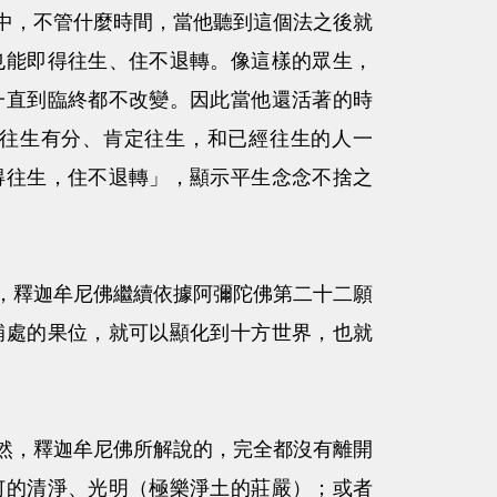
，不管什麼時間，當他聽到這個法之後就
也能即得往生、住不退轉。像這樣的眾生，
一直到臨終都不改變。因此當他還活著的時
往生有分、肯定往生，和已經往生的人一
得往生，住不退轉」，顯示平生念念不捨之
釋迦牟尼佛繼續依據阿彌陀佛第二十二願
補處的果位，就可以顯化到十方世界，也就
，釋迦牟尼佛所解說的，完全都沒有離開
何的清淨、光明（極樂淨土的莊嚴）；或者