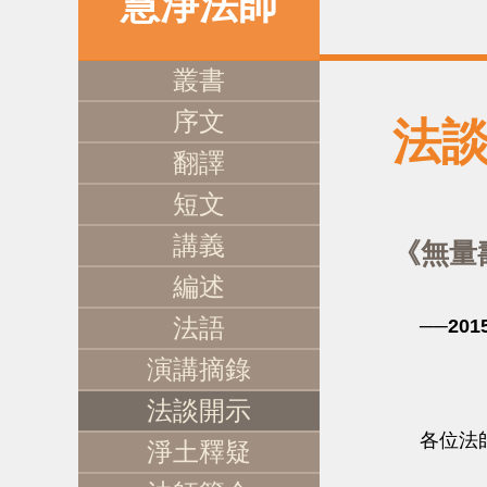
慧淨法師
叢書
序文
法
翻譯
短文
講義
《無量
編述
法語
──20
演講摘錄
法談開示
各位法師慈
淨土釋疑