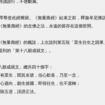
持誦說行，不使斷滅。
使此經獨留。《無量壽經》結束之前，釋迦牟尼佛說
《無量壽經》的念佛之法，永遠的留存在這個世間。
量壽經》的概說，上次說到第五段「眾生往生之因果」
提到的「第十八願成就文」。
願成就文」總共四十個字：
諸有眾生，聞其名號，信心歡喜，乃至一念，
至心迴向，願生彼國，即得往生，住不退轉；
唯除五逆，誹謗正法。