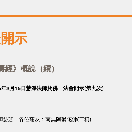
談開示
壽經》概說（續）
15年3月15日慧淨法師於佛一法會開示(第九次)
悲，各位蓮友：南無阿彌陀佛(三稱)