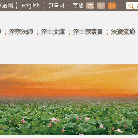
球道場
English
한국어
字級
大
中
小
師
淨宗法師
淨土文庫
淨土宗叢書
法寶流通