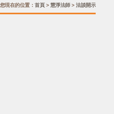
您現在的位置：
首頁
>
慧淨法師
>
法談開示