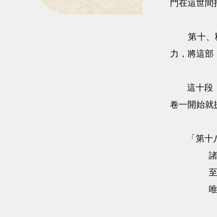
門在這世間
第十、釋尊
力，將這部
這十段《無
卷一開始就
「第十八