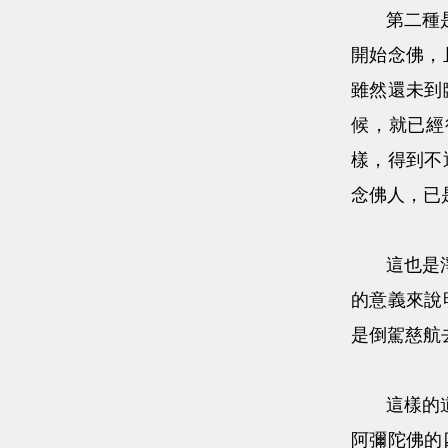
第二種是平
開始念佛，
雖然還未到
候，就已經
樣，得到不
念佛人，已
這也是淨土
的意義來說
是倒駕慈航
這樣的道理
阿彌陀佛的