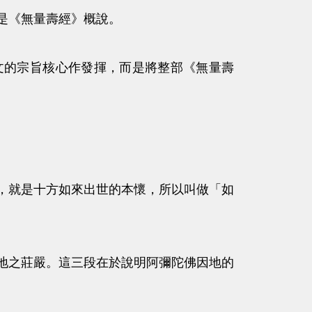
是《無量壽經》概說。
的宗旨核心作發揮，而是將整部《無量壽
就是十方如來出世的本懷，所以叫做「如
之莊嚴。這三段在於說明阿彌陀佛因地的