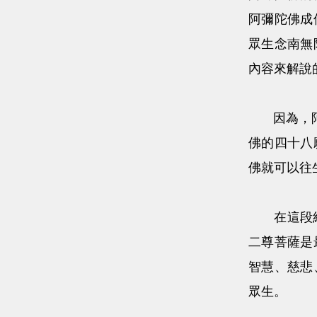
阿彌陀佛成
眾生念南無
內容來解說
因為，阿彌
佛的四十八
佛就可以往
在這段經文
二尊菩薩是
智慧、慈悲
眾生。