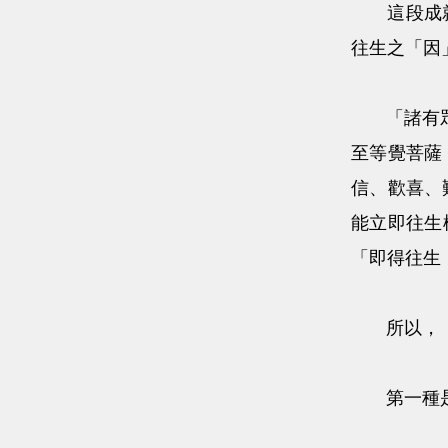
這段成就文
往生之「因
「
諸有
至等覺菩薩
信、歡喜、
能立即往生
「即得往生
所以，「
第一種是臨