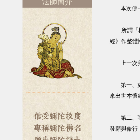
法師簡介
本次佛一法
所謂「概說
經》作整體
上一次我
第一、如來
來出世本懷
第二、彌陀
發願與修行