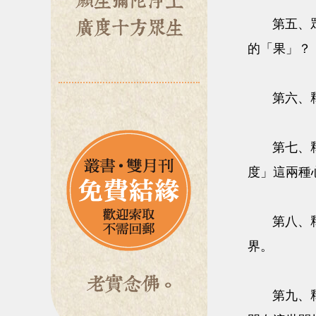
第五、眾生
的「果」？
第六、釋尊
第七、釋尊
度」這兩種
第八、釋尊
界。
第九、釋尊