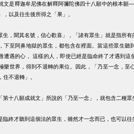
是釋迦牟尼佛在解釋阿彌陀佛四十八願中的根本願──
」，以及往生後所得之「果」。
眾生，聞其名號，信心歡喜
」，「諸有眾生」就是指所有
，下至阿鼻地獄的眾生，都包含在裡面。當這些眾生聽
難遭遇的心， 這樣的人，即使已經是臨命終了才遇到這
極樂世界，得到不退轉的果位。因此，「
乃至一念，至
，住不退轉」。
第十八願成就文」所說的「
乃至一念
」，就包含二種眾
終才聽到這個法的眾生，雖然才一念而已，也可以往生