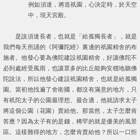
例如須達，將造祇園，心決定時，於天空
中，現天宮殿。
是說須達長者，也就是「給孤獨長者」，就是
我們每天所誦的《阿彌陀經》裏邊的祇園精舍的布
施者。他發心要為佛陀建設祇園精舍，好讓佛陀不
必到處經受風雨，也讓眾多的比丘能夠安穩地聽佛
陀說法，所以他發心建設祇園精舍，也就是給孤獨
園。當初他找遍了舍衛國，都沒有滿意的地方，只
有祇陀太子的公園最理想、最合適，他就請求太子
將這個公園（花園）賣給他。那當然，太子怎麼肯
答應？因為太子有的是錢，稀罕的就是優美的風景
區。這樣難得的地方，怎麼肯賣給他？所以一口拒