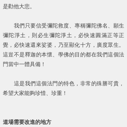
是勸他大悲。
我們只要信受彌陀救度、專稱彌陀佛名、願生
彌陀淨土，則必生彌陀淨土，必快速圓滿正等正
覺，必快速還來娑婆，乃至顯化十方，廣度眾生。
這豈不是釋迦的本懷、學佛的目的都在我們這個法
門當中一體具備！
這是我們這個法門的特色，非常的殊勝可貴，
希望大家能夠珍惜、珍重！
道場需要改進的地方