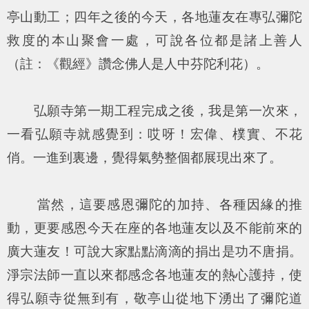
亭山動工；四年之後的今天，各地蓮友在專弘彌陀
救度的本山聚會一處，可說各位都是諸上善人
（註：《觀經》讚念佛人是人中芬陀利花）。
弘願寺第一期工程完成之後，我是第一次來，
一看弘願寺就感覺到：哎呀！宏偉、樸實、不花
俏。一進到裏邊，覺得氣勢整個都展現出來了。
當然，這要感恩彌陀的加持、各種因緣的推
動，更要感恩今天在座的各地蓮友以及不能前來的
廣大蓮友！可說大家點點滴滴的捐出是功不唐捐。
淨宗法師一直以來都感念各地蓮友的熱心護持，使
得弘願寺從無到有，敬亭山從地下湧出了彌陀道