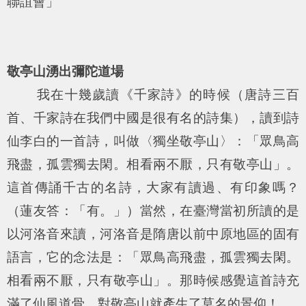
聯誼會」
敬亭山湧出彌陀道場
我在十幾歲讀《千家詩》的時候（唐詩三百
首、千家詩在我們中國是很有名的詩集），讀到詩
仙李白的一首詩，叫做〈獨坐敬亭山〉：「
眾鳥高
飛盡，孤雲獨去閑。相看兩不厭，只有敬亭山
」。
這首傳誦千古的名詩，大家有讀過、有印象嗎？
（蓮友答：「有。」）當然，在臺灣當初所讀的是
以河洛音來讀，河洛音是隋唐以前中原地區的固有
語言，它的念法是：「
眾鳥高飛盡，孤雲獨去閑。
相看兩不厭，只有敬亭山
」。那時候感覺這首詩充
滿了仙風道骨，對敬亭山就產生了莫名的景仰！