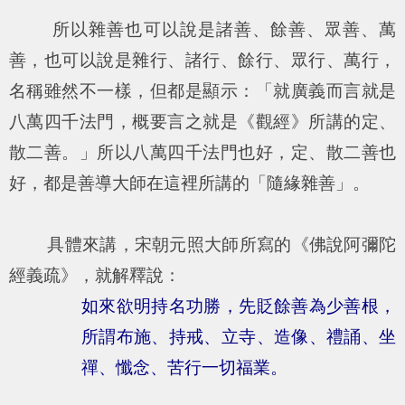
所以雜善也可以說是諸善、餘善、眾善、萬
善，也可以說是雜行、諸行、餘行、眾行、萬行，
名稱雖然不一樣，但都是顯示：「就廣義而言就是
八萬四千法門，概要言之就是《觀經》所講的定、
散二善。」所以八萬四千法門也好，定、散二善也
好，都是善導大師在這裡所講的「隨緣雜善」。
具體來講，宋朝元照大師所寫的《佛說阿彌陀
經義疏》，就解釋說：
如來欲明持名功勝，先貶餘善為少善根，
所謂布施、持戒、立寺、造像、禮誦、坐
禪、懺念、苦行一切福業。