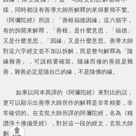
樣，同時都沒有善導大師所解釋的來得要簡不繁。
《阿彌陀經》所說：「善根福德因緣」這六個字，
有的拆開來解釋，「善根」是什麼意思，「福德」
又是什麼意思，「因緣」又是什麼意思。善導大師
對這六字經文並不加以拆解，而是整句解釋為「隨
緣雜善」，可說精要確當。隨緣而修的善就是雜
善，雜善必定是隨自己的緣，不是隨佛的緣。
如果以同本異譯的《阿彌陀經》來對比的話，
更可以顯示出善導大師所作的解釋是非常精要，非
常確切的。在玄奘大師所譯的阿彌陀經，名為《稱
讚淨土佛攝受經》，對於這一段的經文，玄奘大師
翻譯說：