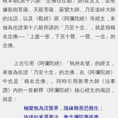
根本願(第十八願「念佛往生願」)的取意文，並依
據龍樹菩薩、天親菩薩、曇鸞大師、乃至道綽大師
的法語，以及《觀經》跟《阿彌陀經》等經文，來
做為佐證第十八願所講的「乃至十念」，就是指稱
名念佛──「上盡一形，下至十聲、一聲、一念」的
念佛。
上次引用《阿彌陀經》「執持名號」的經文，
來做為佐證「乃至十念」的念佛，在《阿彌陀經》
中也是「稱名念佛」。同時引用善導大師《法事
讚》內的一首解釋《阿彌陀經》核心經文的偈語，
就是：
極樂無為涅槃界，隨緣雜善恐難生；
故使如來選要法，教念彌陀專復專。