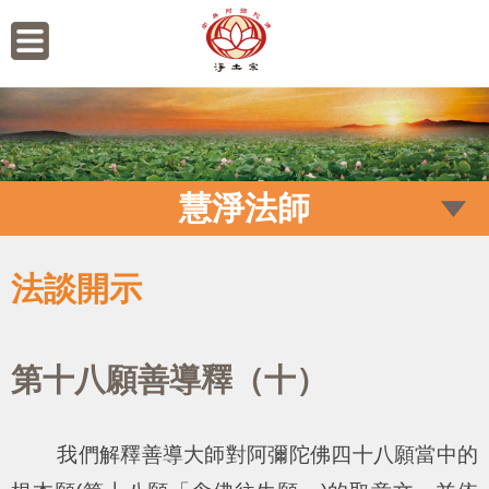
慧淨法師
法談開示
第十八願善導釋（十）
我們解釋善導大師對阿彌陀佛四十八願當中的