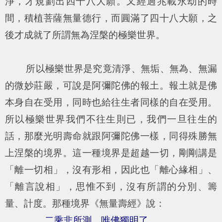
淨，才規劃出四十八大願。又經過兆載永劫的時
間，積植菩薩無量德行，而圓滿了四十八大願，之
後才成就了所謂無為涅槃的極樂世界。
所以極樂世界是究竟清淨、無垢、無為、無漏
的微妙莊嚴，可說是阿彌陀佛的報土。報土就是佛
本身自在受用，同時也給往生者同樣的自在受用。
所以極樂世界我們不往生則已，我們一旦往生的
話，那麼光明壽命就跟阿彌陀佛一樣，同得殊勝無
上涅槃的境界。這一種境界是超越一切，剛剛講是
「離一切相」，沒有形相，因此也「離心緣相」、
「離言說相」，思惟不到，沒有所謂的分別、籌
量、計度。那種境界《無量壽經》說：
二乘非所測，唯佛獨明了。