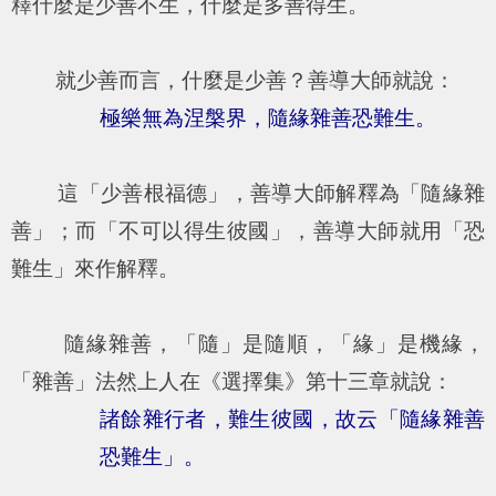
釋什麼是少善不生，什麼是多善得生。
就少善而言，什麼是少善？善導大師就說：
極樂無為涅槃界，隨緣雜善恐難生。
這「少善根福德」，善導大師解釋為「隨緣雜
善」；而「不可以得生彼國」，善導大師就用「恐
難生」來作解釋。
隨緣雜善，「隨」是隨順，「緣」是機緣，
「雜善」法然上人在《選擇集》第十三章就說：
諸餘雜行者，難生彼國，故云「隨緣雜善
恐難生」。