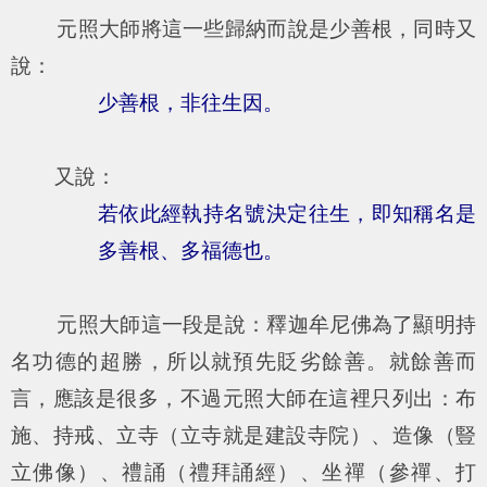
元照大師將這一些歸納而說是少善根，同時又
說：
少善根，非往生因。
又說：
若依此經執持名號決定往生，即知稱名是
多善根、多福德也。
元照大師這一段是說：釋迦牟尼佛為了顯明持
名功德的超勝，所以就預先貶劣餘善。就餘善而
言，應該是很多，不過元照大師在這裡只列出：布
施、持戒、立寺（立寺就是建設寺院）、造像（豎
立佛像）、禮誦（禮拜誦經）、坐禪（參禪、打