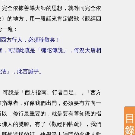
，完全依據善導大師的思想，就等同完全依
跋〉的地方，用一段話來肯定讚歎《觀經四
念一遍：
則西方行人，必須珍敬矣！
者，可謂此疏是「彌陀傳說」，何況大唐相
經法」，此言誠乎。
可說是「西方指南、行者目足」，「西方
有指導者，好像我們出門，必須要有方向一
所以，修行最重要的，就是要有善知識的指
念佛人的雙腳。有了《觀經四帖疏》，我們
。既然這樣的話，修學淨土法門的念佛人對