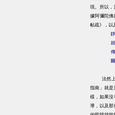
現。所以，
據阿彌陀佛
帖疏》，以
法然上人說
指南」就是
樣，如果沒
導，以及那
的眼睛就能