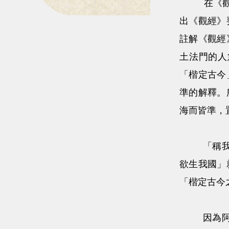
在《觀經四
出《觀經》
註解《觀經
土法門的人
「楷定古今
準的解釋。
海而皆準，
「稱我名號
欲生我國」
「楷定古今
因為阿彌陀