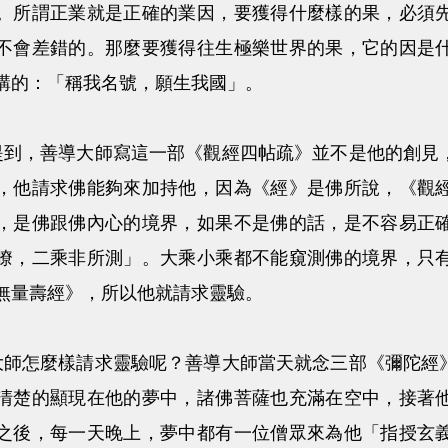
。所謂正業就是正確的業因，要獲得什麼樣的果，必須
不會差錯的。那麼要獲得往生極樂世界的果，它的因是
講的：「稱我名號，願生我國」。
善導大師寫這一部《觀經四帖疏》並不是他的創見，
，他請求佛能夠來加持他，因為《經》是佛所說，《觀
，是佛跟佛內心的境界，如果不是佛的話，是不容易正
瞭，二乘非所測」。大乘小乘都不能窺測佛的境界，只
無量壽經》，所以他就請求靈驗。
麼樣請求靈驗呢？善導大師當天就念三部《彌陀經》
清楚的顯現在他的夢中，諸佛菩薩也充滿在空中，接著
之後，每一天晚上，夢中都有一位僧眾來為他「指授玄