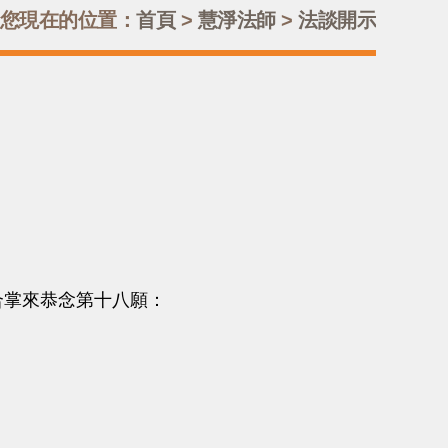
您現在的位置：
首頁
>
慧淨法師
>
法談開示
掌來恭念第十八願：