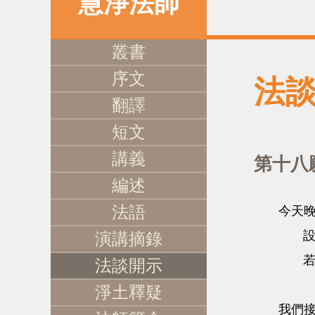
慧淨法師
叢書
序文
法
翻譯
短文
講義
第十八
編述
法語
今天晚上還
演講摘錄
法談開示
淨土釋疑
我們接著