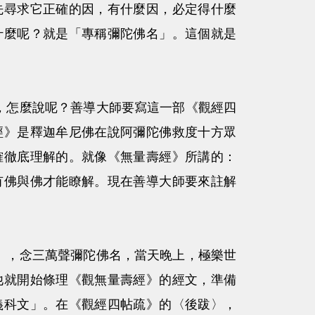
先尋求它正確的因，有什麼因，必定得什麼
什麼呢？就是「專稱彌陀佛名」。這個就是
怎麼說呢？善導大師要寫這一部《觀經四
經》是釋迦牟尼佛在說阿彌陀佛救度十方眾
確徹底理解的。就像《無量壽經》所講的：
有佛與佛才能瞭解。現在善導大師要來註解
，念三萬聲彌陀佛名，當天晚上，極樂世
他就開始條理《觀無量壽經》的經文，準備
義科文」。在《觀經四帖疏》的〈後跋〉，