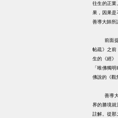
往生的正業
果，因果是
善導大師所
前面提到，
帖疏》之前
生的《經》
「唯佛獨明
佛說的《觀
善導大師怎
界的勝境就
註解。從那