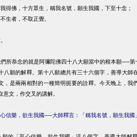
若我得佛，十方眾生，稱我名號，願生我國，下至十念；
若不生者，不取正覺。
。
恭念的就是阿彌陀佛四十八大願當中的根本願──第十
十八願的解釋。第十八願總共有三十六個字，善導大師
文，是兩兩相對的一種簡明扼要的詮釋。今天晚上，我
取意文，作交叉的講解。
至心信樂，欲生我國──大師釋言：「稱我名號，願生我國
的「至心信樂，欲生我國」這八個字，善導大師解釋