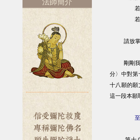
法師簡介
請放掌
剛剛我們所
分〉中對第
十八願的願
這一段本願
第十八願