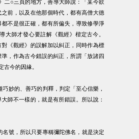
二○三頁的地方，善導大師說：「某今欲
代之前，以及在他那個時代，都有高僧大德
得都不是很正確，都有所偏失，導致修學淨
導大師才發心要註解《觀經》楷定古今。
有對《觀經》的誤解加以糾正，同時作為標
標準，作為古今錯誤的糾正，所謂「放諸四
定古今的因緣。
巧妙的、善巧的判釋，判定「至心信樂，
導大師不一樣的，就是有所錯誤。所以說：
名號，所以只要專稱彌陀佛名，就是決定