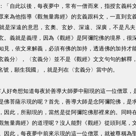
：「自此以後，每夜夢中，常有一僧而來，指授玄義科
眾來為他指導《觀無量壽經》的玄義跟科文，一直到玄
就是深遠的意思，玄奧、玄妙、深遠、深廣，不是凡夫
玄。義就是義理，因為《觀經》是阿彌陀佛的境界，很
知見，依文來解義，必須有佛的加持，透過佛的加持才
玄義分〉，〈玄義分〉並不是《觀經》文文句句的解釋
名號，願生我國」，就是列在〈玄義分〉當中的。
奇想知道每夜於善導大師夢中顯現的這一位僧眾，是
是佛菩薩示現的呢？首先，善導大師是念阿彌陀佛，是
，因此，所顯現的，當然是從阿彌陀佛那裡來的。同時
觀無量壽經》的道理呢？沒人能對《觀經》從頭到尾，
。因此，每夜夢中前來示現的這一位僧眾，就被尊稱為