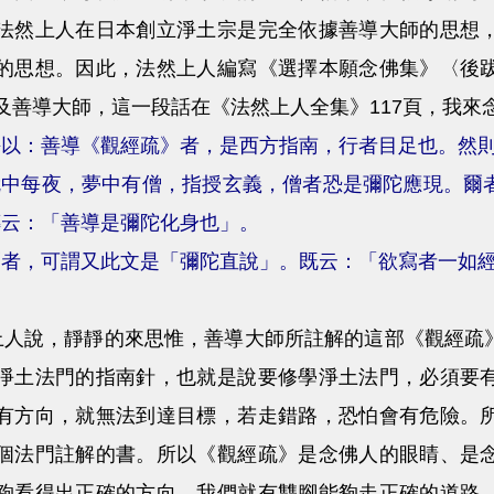
法然上人在日本創立淨土宗是完全依據善導大師的思想
的思想。因此，法然上人編寫《選擇本願念佛集》〈後
及善導大師，這一段話在《法然上人全集》117頁，我來
靜以：善導《觀經疏》者，是西方指南，行者目足也。然
就中每夜，夢中有僧，指授玄義，僧者恐是彌陀應現。爾
傳云：「善導是彌陀化身也」。
爾者，可謂又此文是「彌陀直說」。既云：「欲寫者一如
，靜靜的來思惟，善導大師所註解的這部《觀經疏》
淨土法門的指南針，也就是說要修學淨土法門，必須要
有方向，就無法到達目標，若走錯路，恐怕會有危險。
個法門註解的書。所以《觀經疏》是念佛人的眼睛、是
夠看得出正確的方向，我們就有雙腳能夠走正確的道路