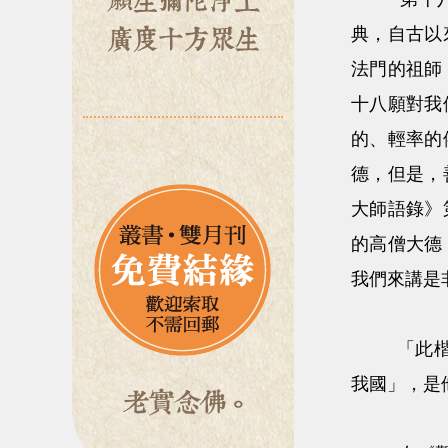
典，自古以
法門的祖師
十八願對我
的、輕率的
德，但是，
大師語錄》
的高僧大德
我們來講是
「此楷定古
我國」，是