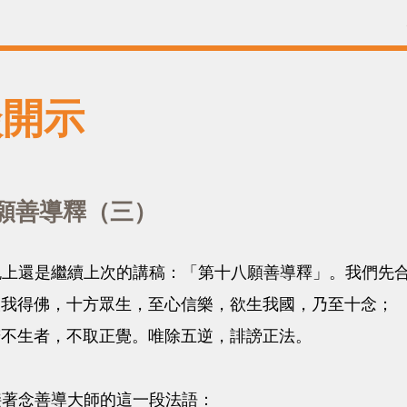
談開示
願善導釋（三）
是繼續上次的講稿：「第十八願善導釋」。我們先合
設我得佛，十方眾生，至心信樂，欲生我國，乃至十念；
若不生者，不取正覺。唯除五逆，誹謗正法。
念善導大師的這一段法語：