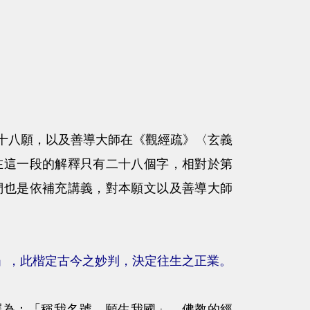
八願，以及善導大師在《觀經疏》〈玄義
在這一段的解釋只有二十八個字，相對於第
們也是依補充講義，對本願文以及善導大師
」，此楷定古今之妙判，決定往生之正業。
為：「稱我名號，願生我國」。佛教的經