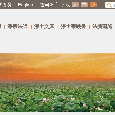
球道場
English
한국어
字級
大
中
小
師
淨宗法師
淨土文庫
淨土宗叢書
法寶流通