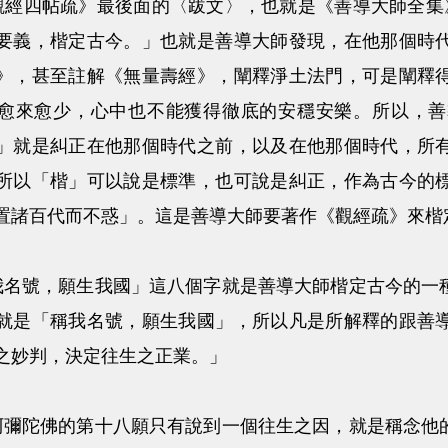
帖疏》最後面的〈跋文〉，也就是《善導大師全集》
要義，楷定古今。」也就是善導大師發現，在他那個時
》，甚至註解《無量壽經》，闡釋淨土法門，可是闡釋
愈來愈少，心中也不能獲得徹底的安穩安樂。所以，善
」就是糾正在他那個時代之前，以及在他那個時代，所
所以「楷」可以說是標準，也可說是糾正，作為古今的
置諸百代而不惑」。這是善導大師要著作《觀經疏》來楷
，願生我國」這八個字就是善導大師楷定古今的一種
就是「稱我名號，願生我國」，所以凡是所解釋的跟善
之妙判，決定往生之正業。」
佛的第十八願只有說到一個往生之因，就是稱念他的