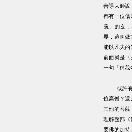
善導大師說
都有一位僧
義」的玄，
界，這叫做
能以凡夫的
前面就是〈
一句「稱我
或許有人好
位高僧？還
其他的菩薩
理解整部《
要佛的加持