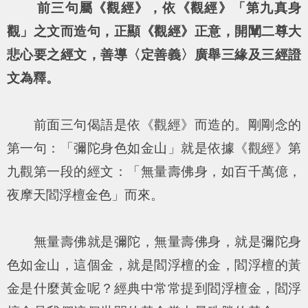
前三句屬《觀經》，依《觀經》「第九真身
觀」之文而造句，正顯《觀經》正意，開闡二尊大
悲心要之經文，善導〈定善義〉廣舉三緣及三經證
文為釋。
前面三句偈語是依《觀經》而造的。剛剛念的
第一句：「
彌陀身色如金山
」就是依據《觀經》第
九觀第一段的經文：「
無量壽佛身，如百千萬億，
夜摩天閻浮檀金色
」而來。
無量壽佛就是彌陀，無量壽佛身，就是彌陀身
色如金山，這個金，就是閻浮檀的金，閻浮檀的黃
金是什麼黃金呢？經典中常常提到閻浮檀金，閻浮