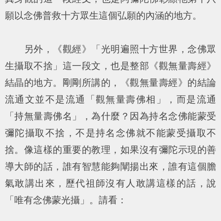
願以念佛普救十方眾生這個弘願的內涵的地方。
另外，《觀經》「
光明遍照十方世界，念佛眾
生攝取不捨
」這一段文，也是整部《觀無量壽經》
結晶的地方。剛剛所講的，《觀無量壽經》的結論
流通文並不是流通「觀無量壽佛相」，而是流通
「持無量壽佛名」，為什麼？因為持名念佛能蒙受
彌陀攝取不捨，不是持名念佛就不能蒙受攝取不
捨。像這樣的重要的教理，如果沒有彌陀示現的善
導大師的話，誰有智慧能夠闡揚出來，誰有這個膽
氣敢講出來，歷代祖師沒有人敢講這樣的話，說
「唯有念佛蒙光攝」。請看：