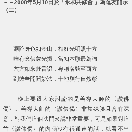
－－2008年5月10日於「永和共修會 」為蓮友開示
（二）
彌陀身色如金山，相好光明照十方；
唯有念佛蒙光攝，當知本願最為強。
六方如來舒舌證，專稱名號至西方；
到彼華開聞妙法，十地願行自然彰。
晚上要跟大家討論的是善導大師的〈讚佛
偈〉。善導大師的〈讚佛偈〉非常殊勝且含有深
意，對我們這個法門來講非常重要，可是如果對這
首〈讚佛偈〉的內涵沒有很通達的話，就看不出