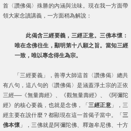
首〈讚佛偈〉殊勝的內涵與法味。現在我一方面帶
領大家念讀講義，一方面稍為解說：
此偈含三經要義，三經正意。三佛本懷：
唯在念佛往生，顯明第十八願之旨。當知三經
一致，唯以專念得生為宗。
「三經要義」，善導大師這首〈讚佛偈〉總共
有八句，這八句的〈讚佛偈〉是涵蓋淨土宗的正依
三經──《無量壽經》、《觀無量壽經》、《阿彌陀
經》的核心要義，也就是念佛，「
三經正意
」，三
經主要在說什麼？都顯現在這一首偈子當中。「
三
佛本懷
」，三佛就是阿彌陀佛、釋迦牟尼佛、十方