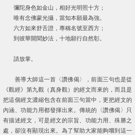
彌陀身色如金山，相好光明照十方；
唯有念佛蒙光攝，當知本願最為強。
六方如來舒舌證，專稱名號至西方；
到彼華開聞妙法，十地願行自然彰。
請放掌。
善導大師這一首〈讚佛偈〉，前面三句也是從
《觀經》第九觀（真身觀）的經文而來的，而且是
把這個經文濃縮包含在前面三句當中，更把經文的
內涵、功能力用都發揮出來。傳統的〈讚佛偈〉只
有描述經文，可是經文的宗旨、功能力用、殊勝之
處，卻沒有顯現出來。為了幫助大家能夠嚐到這一