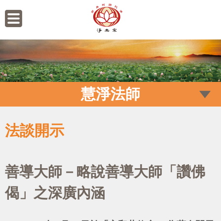
慧淨法師
法談開示
善導大師－略說善導大師「讚佛
偈」之深廣內涵