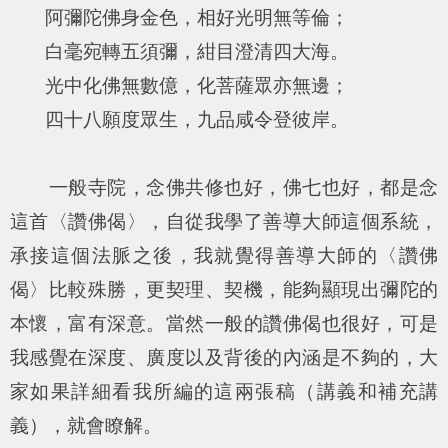
阿彌陀佛身金色，相好光明無等倫；
白毫宛轉五須彌，紺目澄清四大海。
光中化佛無數億，化菩薩眾亦無邊；
四十八願度眾生，九品咸令登彼岸。
一般寺院，念佛共修也好，佛七也好，都是念
這首〈讚佛偈〉，自從我學了善導大師這個系統，
承接這個法脈之後，我就覺得善導大師的〈讚佛
偈〉比較殊勝，更契理、契機，能夠顯現出彌陀的
本懷，富有深意。當然一般的讚佛偈也很好，可是
我感覺在深度、廣度以及背後的內涵是不夠的，大
家如果詳細看我所編的這兩張稿（講義和補充講
義），就會瞭解。