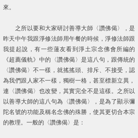
來。
之所以要和大家研討善導大師〈讚佛偈〉，是
昨天中午我跟淨修法師用午餐的時候，淨修法師跟
我提起說，有一些蓮友看到淨土宗念佛會所編的
《超薦儀軌》中的〈讚佛偈〉是這八句，跟傳統的
〈讚佛偈〉不一樣，就搖搖頭、排斥、不接受，認
為我們跟人家不一樣，獨樹一格，甚至標新立異，
連〈讚佛偈〉也改變，其實完全不是這樣。之所以
以善導大師的這八句為〈讚佛偈〉，是為了顯示彌
陀名號的功能及稱名念佛的殊勝，使其更切合本宗
的教理。一般的〈讚佛偈〉是：