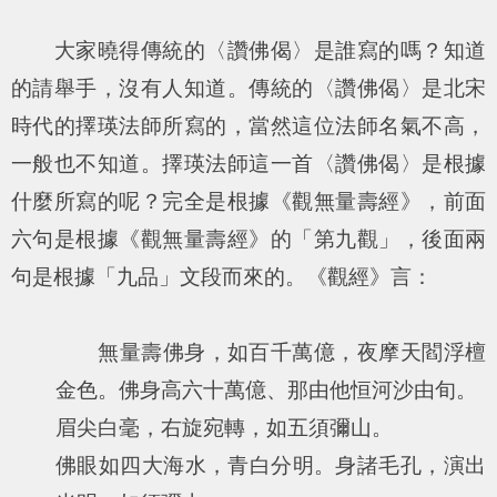
大家曉得傳統的〈讚佛偈〉是誰寫的嗎？知道
的請舉手，沒有人知道。傳統的〈讚佛偈〉是北宋
時代的擇瑛法師所寫的，當然這位法師名氣不高，
一般也不知道。擇瑛法師這一首〈讚佛偈〉是根據
什麼所寫的呢？完全是根據《觀無量壽經》，前面
六句是根據《觀無量壽經》的「第九觀」，後面兩
句是根據「九品」文段而來的。《觀經》言：
無量壽佛身，如百千萬億，夜摩天閻浮檀
金色。佛身高六十萬億、那由他恒河沙由旬。
眉尖白毫，右旋宛轉，如五須彌山。
佛眼如四大海水，青白分明。身諸毛孔，演出