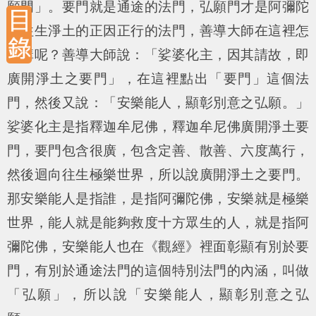
願門」。要門就是通途的法門，弘願門才是阿彌陀
佛往生淨土的正因正行的法門，善導大師在這裡怎
麼講呢？善導大師說：「娑婆化主，因其請故，即
廣開淨土之要門」，在這裡點出「要門」這個法
門，然後又說：「安樂能人，顯彰別意之弘願。」
娑婆化主是指釋迦牟尼佛，釋迦牟尼佛廣開淨土要
門，要門包含很廣，包含定善、散善、六度萬行，
然後迴向往生極樂世界，所以說廣開淨土之要門。
那安樂能人是指誰，是指阿彌陀佛，安樂就是極樂
世界，能人就是能夠救度十方眾生的人，就是指阿
彌陀佛，安樂能人也在《觀經》裡面彰顯有別於要
門，有別於通途法門的這個特別法門的內涵，叫做
「弘願」，所以說「安樂能人，顯彰別意之弘