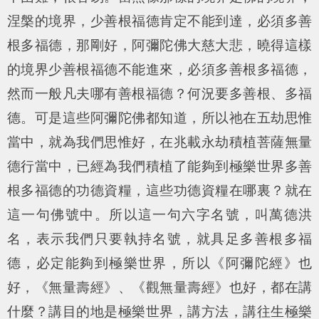
涅槃的境界，少善根福德肯定不能到達，必須多善
根多福德，那剛好，阿彌陀佛大慈大悲，曉得這樣
的境界少善根福德不能進來，必須多善根多福德，
然而一般凡夫哪有善根福德？何況要多善根、多福
德。可是這些阿彌陀佛都知道，所以祂在五劫思惟
當中，就為我們思惟好，在兆載永劫積植菩薩無量
德行當中，已經為我們積植了能夠到極樂世界多善
根多福德的功德資糧，這些功德資糧在哪裏？就在
這一句佛號中。所以這一句六字名號，叫萬德洪
名，表示我們只要執持名號，就具足多善根多福
德，必定能夠到極樂世界，所以《阿彌陀經》也
好，《無量壽經》、《觀無量壽經》也好，都在講
什麼？講目的地是極樂世界，講方法，講往生極樂