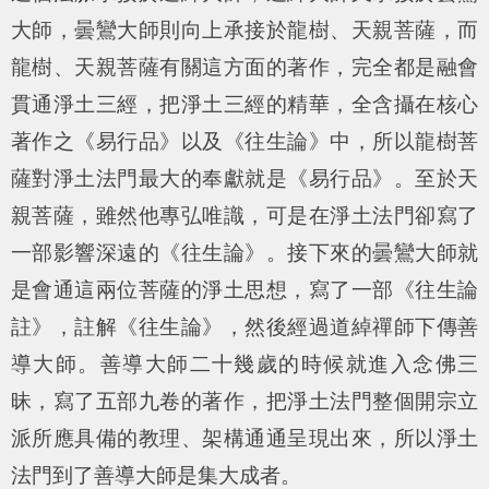
大師，曇鸞大師則向上承接於龍樹、天親菩薩，而
龍樹、天親菩薩有關這方面的著作，完全都是融會
貫通淨土三經，把淨土三經的精華，全含攝在核心
著作之《易行品》以及《往生論》中，所以龍樹菩
薩對淨土法門最大的奉獻就是《易行品》。至於天
親菩薩，雖然他專弘唯識，可是在淨土法門卻寫了
一部影響深遠的《往生論》。接下來的曇鸞大師就
是會通這兩位菩薩的淨土思想，寫了一部《往生論
註》，註解《往生論》，然後經過道綽禪師下傳善
導大師。善導大師二十幾歲的時候就進入念佛三
昧，寫了五部九卷的著作，把淨土法門整個開宗立
派所應具備的教理、架構通通呈現出來，所以淨土
法門到了善導大師是集大成者。