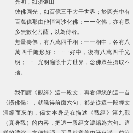
光明，如須彌山。
彼佛圓光，如百億三千大千世界；於圓光中有
百萬億那由他恒河沙化佛；一一化佛，亦有眾
多無數化菩薩，以為侍者。
無量壽佛，有八萬四千相；一一相中，各有八
萬四千隨形好；一一好中，復有八萬四千光
明；一一光明遍照十方世界，念佛眾生攝取不
捨。
我們讀《觀經》這一段文，再看傳統的這一首
〈讚佛偈〉，就曉得前面六句，都是從這一段經文
濃縮而來的，偈文本身是在描述《觀經》第九觀
（真身觀）的內容，把這一段經文濃縮為六句。這
樣的濃縮，方便持誦，可是就意義內涵來講，並沒