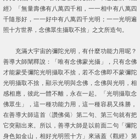
經》「
無量壽佛有八萬四千相，一一相中有八萬四
千隨形好，一一好中有八萬四千光明；一一光明遍
照十方世界，念佛眾生攝取不捨
」之文所造句。
充滿大宇宙的彌陀光明，有什麼功能力用呢？
善導大師闡釋說：「唯有念佛蒙光攝」，只有念佛
才能蒙受彌陀光明攝取不捨，若不念佛即不蒙彌陀
光明攝取不捨，顯示光明與念佛，念佛與光明，相
感相應，彼此一體不離，永在一起。「光明攝取念
佛眾生」，這一種功能力用，這一種容易又殊勝，
在善導大師這首〈讚佛偈〉第二句、第三句就有把
它突顯出來。所以，善導大師是以前面二句「彌陀
身色如金山，相好光明照十方」來涵蓋《觀經》第