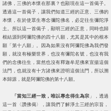
諸佛，三佛的本懷在那裏？也顯現在這一首偈子。
透過這一首偈子，讓我們知道三經的正意、三佛的
本懷，在於使眾生專念彌陀佛名，必定往生彌陀淨
土。所以這一首偈子，顯明三經的正意，同時也歸
根結源到阿彌陀佛的四十八願，尤其是其中的根本
願「第十八願」。因為如果沒有阿彌陀佛為我們發
願，就沒有極樂世界，也沒有彌陀名號，也沒有我
們的念佛往生，當然也沒有釋迦牟尼佛來宣揚這個
法門，也就沒有十方諸佛來證明這個法門，所以溯
本歸源，就是阿彌陀佛的第十八願。
「當知三經一致，唯以專念得生為宗
」，透過
這一首〈讚佛偈〉，讓我們了解淨土三經的宗旨，