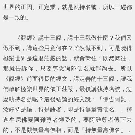
世界的正因、正定業，就是執持名號，所以三經都
是一致的。
《觀經》講十三觀，講十三觀做什麼？我們又
做不到，講這些用意何在？雖然做不到，可是曉得
極樂世界是這麼莊嚴的話，就會嚮往；既然嚮往，
那就告訴你，只要專念彌陀佛名就能夠去。所以
《觀經》前面很長的經文，講定善的十三觀，讓我
們瞭解極樂世界的依正莊嚴，最後講執持名號，怎
麼執持名號呢？最後結論的經文說：「
佛告阿難，
汝好持是語，持是語者，即是持無量壽佛名。
」釋
迦牟尼佛要阿難尊者領受的，要阿難尊者傳下去
的，不是觀無量壽佛相，而是「持無量壽佛名」，