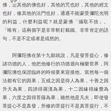
佛，念其他的佛也好，其他的咒也好，其他的經文
也好，修其他的法門也好，通通不能蒙受彌陀光明
的利益，什麼利益呢？就是蒙佛「攝取不捨」。
「唯有」這兩個字是非常斬釘截鐵、非常肯定的語
句，不是不定或者是或然的。
阿彌陀佛在第十九願就說，凡是發菩提心，修
諸功德的人，他把他修行的功德迴向極樂世界，阿
彌陀佛也保證臨終的時候要來迎接他。當然每一個
法都有它的因果，五戒之因是得人為果，十善之因
升天為果，四諦得羅漢為果，十二因緣得緣覺為
果，六度之因得菩薩為果，雖然他是凡夫，即使發
菩提心不是真發，所修的菩提行不是真菩提行，不