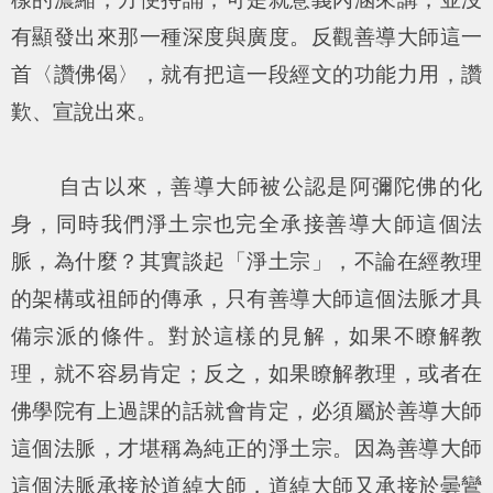
有顯發出來那一種深度與廣度。反觀善導大師這一
首〈讚佛偈〉，就有把這一段經文的功能力用，讚
歎、宣說出來。
自古以來，善導大師被公認是阿彌陀佛的化
身，同時我們淨土宗也完全承接善導大師這個法
脈，為什麼？其實談起「淨土宗」，不論在經教理
的架構或祖師的傳承，只有善導大師這個法脈才具
備宗派的條件。對於這樣的見解，如果不瞭解教
理，就不容易肯定；反之，如果瞭解教理，或者在
佛學院有上過課的話就會肯定，必須屬於善導大師
這個法脈，才堪稱為純正的淨土宗。因為善導大師
這個法脈承接於道綽大師，道綽大師又承接於曇鸞