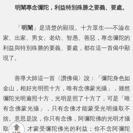
明闡專念彌陀，利益特別殊勝之要義、要處。
「
明闡
」是清楚的顯現。十方眾生──不論在
家、出家、男女、老幼、智愚、善惡，專念彌陀的
利益與特別殊勝的要義、要處，都在這一首偈中顯
現了。
善導大師這一首〈讚佛偈〉說：「
彌陀身色如
金山，相好光明照十方，唯有念佛蒙光攝
」，雖然
彌陀光明遍照十方，光明是照了十方了，可是「唯
有念佛蒙光攝」，只有念佛才能蒙受光明攝取不
捨。意思是說，你只有念佛，阿彌陀佛的光明才攝
取不捨，才蒙受彌陀佛光的利益；你不念阿彌陀