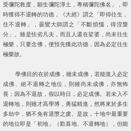
受彌陀救度，願生彌陀淨土，專稱彌陀佛名」，即
時獲得不退轉的功德，《大經》謂之「即得往生，
住不退轉」，曇鸞大師謂之「不斷煩惱，得涅槃
分」。雖是怯劣凡夫，而且人還在娑婆，尚未往生
極樂，只要念佛，便預先獲此功德，因為必定往生
極樂故。
學佛目的在於成佛，雖未成佛，若能進入必定
成佛、絕不退轉之地位，則雖尚未成佛，亦無怖
畏；因為不退故，假以時日，必定成佛。若未入不
退轉地，則雖才高學博，勇猛精進，然將來於多生
多劫中，猶不免有退墮之虞。是故，十地中最重要
的地位即是「初地」（歡喜地、不退轉地），但能