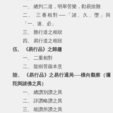
一、 總判二道，明舉苦樂，勸易捨難
二、 三番相對──「諸、久、墮」與
「一、速、必」
三、 難行道之相狀
四、 易行道之相狀
伍、 《易行品》之歸趨
一、 二重相對
二、 龍樹菩薩本意
陸、 《易行品》之易行通局──橫向觀察（彌
陀與諸佛之異）
一、 總讚別讚之異
二、 詳讚略讚之異
三、 能讚所讚之異