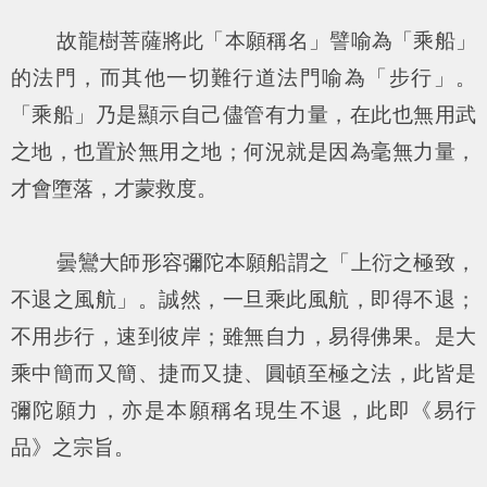
故龍樹菩薩將此「本願稱名」譬喻為「乘船」
的法門，而其他一切難行道法門喻為「步行」。
「乘船」乃是顯示自己儘管有力量，在此也無用武
之地，也置於無用之地；何況就是因為毫無力量，
才會墮落，才蒙救度。
曇鸞大師形容彌陀本願船謂之「上衍之極致，
不退之風航」。誠然，一旦乘此風航，即得不退；
不用步行，速到彼岸；雖無自力，易得佛果。是大
乘中簡而又簡、捷而又捷、圓頓至極之法，此皆是
彌陀願力，亦是本願稱名現生不退，此即《易行
品》之宗旨。