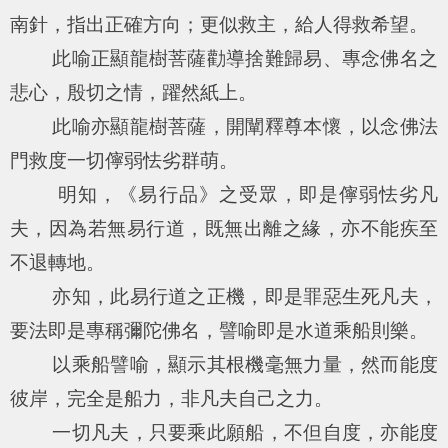
南針，指出正確方向；更似救主，給人得救希望。
此喻正顯龍樹菩薩勸導捨難歸易、專念佛名之
悲心，殷切之情，躍然紙上。
此喻亦顯龍樹菩薩，開闡釋尊本懷，以念佛法
門救度一切儜弱怯劣群萌。
明知，《易行品》之受眾，即是儜弱怯劣凡
夫，因為若無易行道，既無出離之緣，亦不能疾至
不退轉地。
亦知，此易行道之正機，即是罪惡生死凡夫，
要法即是專稱彌陀佛名，譬喻即是水道乘船則樂。
以乘船譬喻，顯示其根機毫無力量，然而能度
彼岸，完全是船力，非凡夫自己之力。
一切凡夫，只要乘此願船，不但自度，亦能度