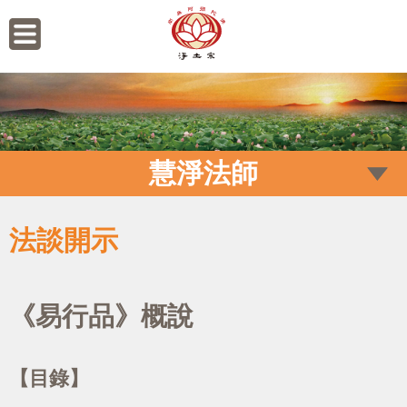
慧淨法師
法談開示
《易行品》概說
【目錄】