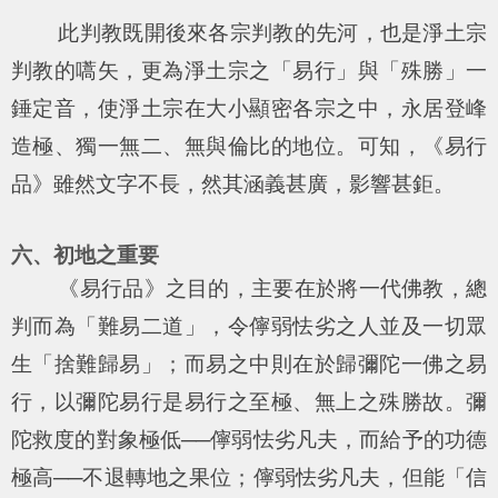
此判教既開後來各宗判教的先河，也是淨土宗
判教的嚆矢，更為淨土宗之「易行」與「殊勝」一
錘定音，使淨土宗在大小顯密各宗之中，永居登峰
造極、獨一無二、無與倫比的地位。可知，《易行
品》雖然文字不長，然其涵義甚廣，影響甚鉅。
六、初地之重要
《易行品》之目的，主要在於將一代佛教，總
判而為「難易二道」，令儜弱怯劣之人並及一切眾
生「捨難歸易」；而易之中則在於歸彌陀一佛之易
行，以彌陀易行是易行之至極、無上之殊勝故。彌
陀救度的對象極低──儜弱怯劣凡夫，而給予的功德
極高──不退轉地之果位；儜弱怯劣凡夫，但能「信