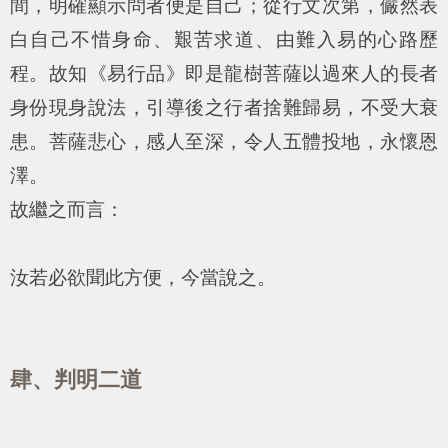
間，明確顯示問者便是自己；從行文次第，儼然表
白自己不惜身命、艱苦求道、由難入易的心路歷
程。故知《易行品》即是龍樹菩薩以過來人的長者
身份現身說法，引導後之行者捨難歸易，不受大衰
患。菩薩悲心，感人至深，令人五體投地，永懷恩
澤。
故繼之而言：
汝若必欲聞此方便，今當說之。
肆、判明二道