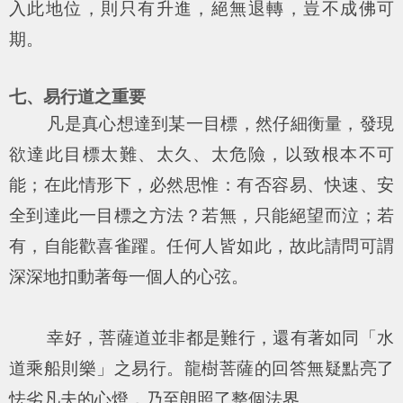
入此地位，則只有升進，絕無退轉，豈不成佛可
期。
七、易行道之重要
凡是真心想達到某一目標，然仔細衡量，發現
欲達此目標太難、太久、太危險，以致根本不可
能；在此情形下，必然思惟：有否容易、快速、安
全到達此一目標之方法？若無，只能絕望而泣；若
有，自能歡喜雀躍。任何人皆如此，故此請問可謂
深深地扣動著每一個人的心弦。
幸好，菩薩道並非都是難行，還有著如同「水
道乘船則樂」之易行。龍樹菩薩的回答無疑點亮了
怯劣凡夫的心燈，乃至朗照了整個法界。