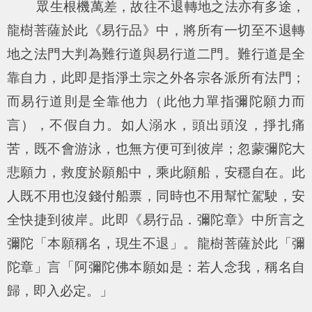
眾生根機萬差，故往不退轉地之法亦有多途，
龍樹菩薩於此《易行品》中，將所有一切至不退轉
地之法門大判為難行道與易行道二門。難行道是全
靠自力，此即是指淨土宗之外各宗各派所有法門；
而易行道則是全靠他力（此他力單指彌陀願力而
言），不假自力。如人溺水，頭出頭沒，掙扎痛
苦，既不會游泳，也無方便可到彼岸；忽蒙彌陀大
悲願力，救度於願船中，乘此願船，安穩自在。此
人既不用也沒錢付船票，同時也不用幫忙駕駛，安
全快捷到彼岸。此即《易行品．彌陀章》中所言之
彌陀「本願稱名，現生不退」。龍樹菩薩於此「彌
陀章」言「阿彌陀佛本願如是：若人念我，稱名自
歸，即入必定。」