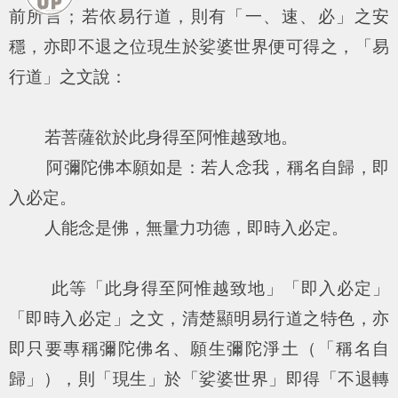
前所言；若依易行道，則有「一、速、必」之安
穩，亦即不退之位現生於娑婆世界便可得之，「易
行道」之文說：
若菩薩欲於此身得至阿惟越致地。
阿彌陀佛本願如是：若人念我，稱名自歸，即
入必定。
人能念是佛，無量力功德，即時入必定。
此等「此身得至阿惟越致地」「即入必定」
「即時入必定」之文，清楚顯明易行道之特色，亦
即只要專稱彌陀佛名、願生彌陀淨土（「稱名自
歸」），則「現生」於「娑婆世界」即得「不退轉