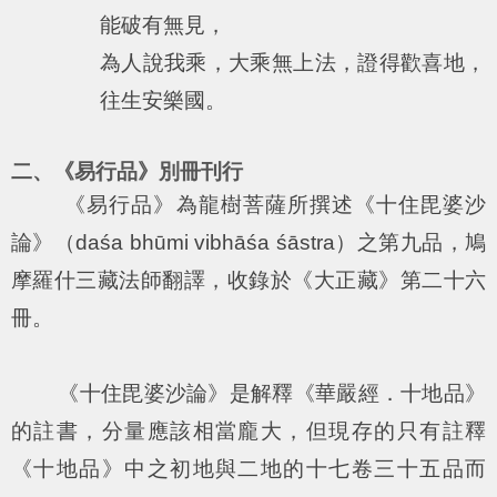
能破有無見，
為人說我乘，大乘無上法，證得歡喜地，
往生安樂國。
二、《易行品》別冊刊行
《易行品》為龍樹菩薩所撰述《十住毘婆沙
論》（daśa bhūmi vibhāśa śāstra）之第九品，鳩
摩羅什三藏法師翻譯，收錄於《大正藏》第二十六
冊。
《十住毘婆沙論》是解釋《華嚴經．十地品》
的註書，分量應該相當龐大，但現存的只有註釋
《十地品》中之初地與二地的十七卷三十五品而