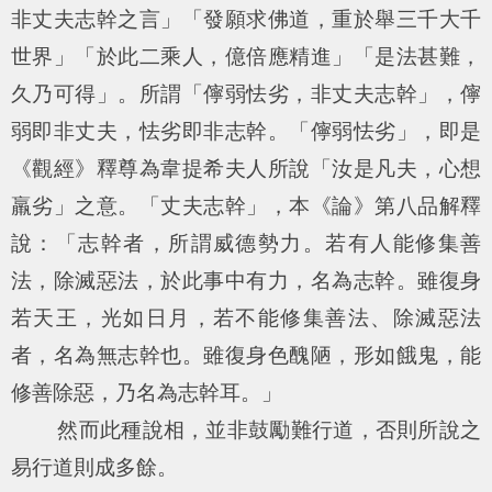
非丈夫志幹之言
」「
發願求佛道，重於舉三千大千
世界
」「
於此二乘人，億倍應精進
」「
是法甚難，
久乃可得
」。所謂「儜弱怯劣，非丈夫志幹」，儜
弱即非丈夫，怯劣即非志幹。「儜弱怯劣」，即是
《觀經》釋尊為韋提希夫人所說「
汝是凡夫，心想
羸劣
」之意。「丈夫志幹」，本《論》第八品解釋
說：「志幹者，所謂威德勢力。若有人能修集善
法，除滅惡法，於此事中有力，名為志幹。雖復身
若天王，光如日月，若不能修集善法、除滅惡法
者，名為無志幹也。雖復身色醜陋，形如餓鬼，能
修善除惡，乃名為志幹耳。」
然而此種說相，並非鼓勵難行道，否則所說之
易行道則成多餘。