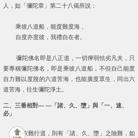
人，如「彌陀章」第二十八偈所說：
乘彼八道船，能度難度海，
自度亦度彼，我禮自在者。
彌陀佛名即是八正道，一切儜弱怯劣凡夫，只
要專稱彌陀佛名，即是乘彼八道船，不但自己能度
自力難以度脫的六道苦海，也能廣度眾生，同出六
道苦海，往生彌陀淨土。
二、三番相對— —「諸、久、墮」與「一、速、
必」
若依難行道，則有「諸、久、墮」之險難，如