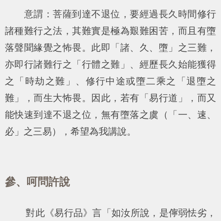
意謂：菩薩到達不退位，要經過長久時間修行
諸種難行之法，其難實是極為艱難困苦，而且有墮
落聲聞緣覺之怖畏。此即「諸、久、墮」之三難，
亦即行諸難行之「行體之難」、經歷長久始能獲得
之「時劫之難」、修行中途或墮二乘之「退墮之
難」，而生大怖畏。因此，若有「易行道」，而又
能快速到達不退之位，無有墮落之虞（「一、速、
必」之三易），希望為我講說。
參、呵問許說
對此《易行品》言「
如汝所說，是儜弱怯劣，