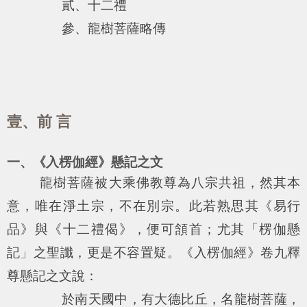
貳、十二禮
參、龍樹菩薩略傳
壹、前 言
一、《入楞伽經》懸記之文
龍樹菩薩被大乘佛教尊為八宗共祖，然其本
意，唯在淨土宗，不在別宗。此若熟思其《易行
品》與《十二禮偈》，便可頷首；尤其「楞伽懸
記」之聖讖，更是不容置疑。《入楞伽經》卷九釋
尊懸記之文說：
於南天國中，有大德比丘，名龍樹菩薩，