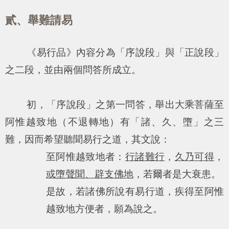
貳、舉難請易
《易行品》內容分為「序說段」與「正說段」
之二段，並由兩個問答所成立。
初，「序說段」之第一問答，舉出大乘菩薩至
阿惟越致地（不退轉地）有「諸、久、墮」之三
難，因而希望聽聞易行之道，其文說：
至阿惟越致地者：
行諸難行
，
久乃可得
，
或墮聲聞、辟支佛地
，若爾者是大衰患。
是故，若諸佛所說有易行道，疾得至阿惟
越致地方便者，願為說之。