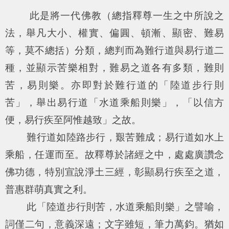
此是將一代佛教（總指釋尊一生之中所說之
法，舉凡大小、權實、偏圓、頓漸、顯密、難易
等，莫不總括）分類，總判而為難行道與易行道二
種，並顯示苦樂相對，難易之道各有多類，難則
苦，易則樂。亦即對於難行道的「陸道步行則
苦」，舉出易行道「水道乘船則樂」，「以信方
便，易行疾至阿惟越致」之故。
難行道如陸路步行，艱苦難成；易行道如水上
乘船，任運而至。故釋尊於諸經之中，處處廣讚念
佛功德，特別宣說淨土三經，彰顯易行疾至之道，
普惠群萌真實之利。
此「陸道步行則苦，水道乘船則樂」之譬喻，
詞僅二句，意義深遠；文字雖短，筆力萬鈞。猶如