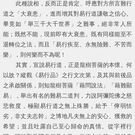
此種說相，反而正是肯定、呼應對方所言難行
道之「大衰患」，進而增其對易行道謙敬之信心。
畢竟如「舉三千大千世界」之難事，絕非常人所
能；既然不能，現前即有大衰患。既有同樣能至不
退轉位之法，而且「易行疾至、永無險難、不苦而
樂」，則何樂而不為呢！
其實，宣說易行道，正是龍樹菩薩的本懷。何
以故？縱觀《易行品》之行文次第，及其與前後品
之承啟關係，則知龍樹菩薩「藉問說法」「藉難顯
易」，舉出有名的難易二道判，力說阿彌陀佛之慈
悲救度，極顯易行道之無上殊勝，給予「儜弱怯
劣，非丈夫志幹」之博地凡夫無上的安心、獲救的
希望；並且吐露自己至心歸命的真情。從字裡行