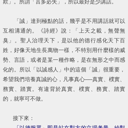
欺
」。所謂「
言多必失
」，所以最好是少講話。
「誠」達到極點的話，幾乎是不用講話就可以
互相溝通的。《詩經》說：「
上天之載，無聲無
臭
」。聖人治理天下，是以他的德行感化天下百
姓，好像天地生長萬物一樣，不特別用什麼樣的威
勢、言語，或者是某一種作略，是在無形之中而感
化的。所以「以誠感人」中的這個「誠」很重要，
希望我們培養真誠的心，凡事真心──真實、樸實、
務實、踏實。有違背於真實、樸實、務實、踏實
的，就寧可不做。
接下來：
「以德服眾」即是站在對方的立場考量，給對