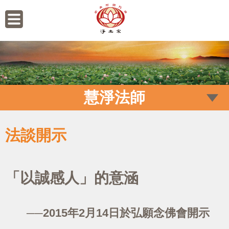
慧淨法師
法談開示
「以誠感人」的意涵
──2015年2月14日於弘願念佛會開示