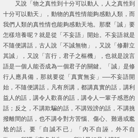
又說「
物之真性到十分可以動人，人之真性到
十分可以動天
」，動物的真性情能夠感動人類，而
我們人類的真性情也能夠感動天地。那麼「誠」要
怎樣培養呢？就是從「不妄語」開始。不妄語就是
不隨便講話，古人說「不誠無物」，又說「
修辭立
其誠
」，又說「
言行，君子之樞機
」，也就是說言
語是一個人能否成為一個君子的關鍵。「誠」是修
行人應具備，那就要從「真實無妄」──不妄語開
始，不隨便講話，凡有所講，都講真實的話，講利
益人的話，講令人歡喜的話，講令人一輩子感恩的
話；反之，不講欺騙的話，不講毀謗的話，不講挑
撥離間的話，也不講令對方苦惱、傷心、難過或尷
尬的話。要「
自誠不已
」「
內不自誣，外不自