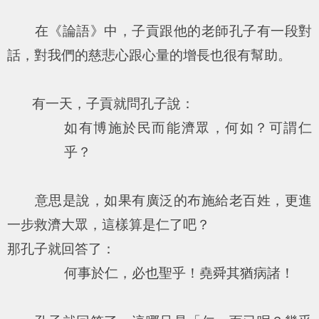
在《論語》中，子貢跟他的老師孔子有一段對
話，對我們的慈悲心跟心量的增長也很有幫助。
有一天，子貢就問孔子說：
如有博施於民而能濟眾，何如？可謂仁
乎？
意思是說，如果有廣泛的布施給老百姓，更進
一步救濟大眾，這樣算是仁了吧？
那孔子就回答了：
何事於仁，必也聖乎！堯舜其猶病諸！