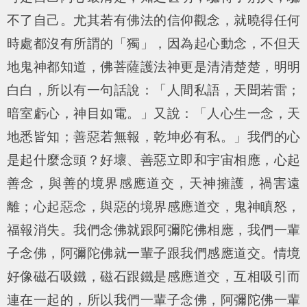
不了自己。尤其若有佛法的信仰觀念，就曉得任何
時處都沒有所謂的「獨」，因為起心動念，不但天
地鬼神都知道，佛菩薩護法神更是清清楚楚，明明
白白，所以有一句話說：「
人間私語，天聞若雷；
暗室虧心，神目如電。
」又說：「
人心生一念，天
地悉皆知；善惡若無報，乾坤必有私。
」我們的心
是起什麼念頭？好壞、善惡立即和宇宙相應，心起
善念，與善的境界感應道交，天神擁護，禍害遠
離；心起惡念，與惡的境界感應道交，鬼神瞋怒，
福報消失。我們念佛就跟阿彌陀佛相應，我們一輩
子念佛，阿彌陀佛就一輩子跟我們感應道交。情境
好像磁石吸鐵，磁石跟鐵是感應道交，互相吸引而
連在一起的，所以我們一輩子念佛，阿彌陀佛一輩