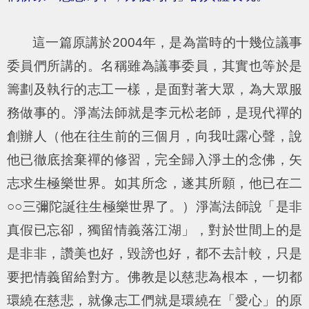
這一篇原講於2004年，是為當時的十幾位議事
委員們所講的。名稱雖為議事委員，其實也等於是
籌劃及執行的志工一樣，是面對著大眾，為大眾服
務做事的。淨嵩法師就是李元松老師，是現代禪的
創辦人（他在往生前的三個月，向我吐露心聲，說
他已徹底捨棄禪的修習，完全歸入淨土的念佛，矢
志求生極樂世界。如其所念，遂其所願，他已在二
○○三彌陀誕往生極樂世界了。）淨嵩法師說「是非
真假已忘卻，獨留情義落江湖」，對於世間上的是
是非非，讚美也好，毀謗也好，都不去計較，只是
要把情義留給對方。佛教是以慈悲為根本，一切都
環繞在慈悲，就像志工們就是環繞在「愛心」的原