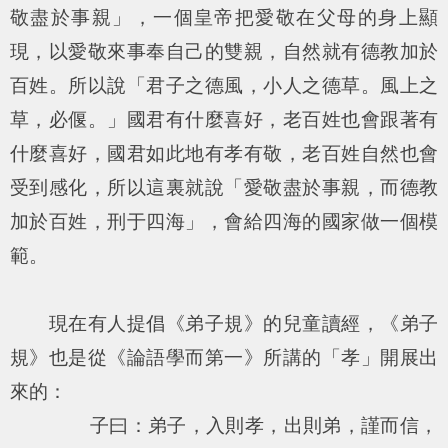
敬盡於事親」，一個皇帝把愛敬在父母的身上顯
現，以愛敬來事奉自己的雙親，自然就有德教加於
百姓。所以說「
君子之德風，小人之德草。風上之
草，必偃。
」國君有什麼喜好，老百姓也會跟著有
什麼喜好，國君如此地有孝有敬，老百姓自然也會
受到感化，所以這裏就說「
愛敬盡於事親，而德教
加於百姓，刑于四海
」，會給四海的國家做一個模
範。
現在有人提倡《弟子規》的兒童讀經，《弟子
規》也是從《論語學而第一》所講的「孝」開展出
來的：
子曰：弟子，入則孝，出則弟，謹而信，