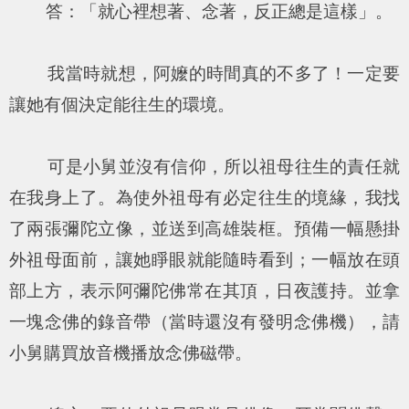
答：「就心裡想著、念著，反正總是這樣」。
我當時就想，阿嬤的時間真的不多了！一定要
讓她有個決定能往生的環境。
可是小舅並沒有信仰，所以祖母往生的責任就
在我身上了。為使外祖母有必定往生的境緣，我找
了兩張彌陀立像，並送到高雄裝框。預備一幅懸掛
外祖母面前，讓她睜眼就能隨時看到；一幅放在頭
部上方，表示阿彌陀佛常在其頂，日夜護持。並拿
一塊念佛的錄音帶（當時還沒有發明念佛機），請
小舅購買放音機播放念佛磁帶。