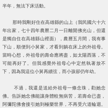
半年，無法下床活動。
那時我剛好住在高雄縣的山上（我民國六十六
年出家，七十四年農曆二月一日離開佛光山，但還
是獨自住在高雄縣山裡面），農曆五月間，我有事
下山，順便到小舅家，才看到躺在床上的外祖母。
當時心想，外祖母的壽命應將盡，如太陽西落，不
可能再好了。但我感覺外祖母心中定然執著放不
下，因為我這位小舅再續弦，而小孩卻仍年幼。
不過，我還是送給外祖母一條念珠，勸她念
佛。告訴她念佛能讓身體較無病苦，若壽命已盡，
阿彌陀佛會接引她到極樂世界，不再受六道輪迴。