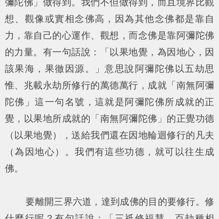
彌陀佛」做得到。我們不但做得到，而且境界比觀
想、觀像或實相念佛高，因為其他念佛都是靠自
力，靠自己的心運作、觀想，而念佛是靠阿彌陀佛
的力量。有一句話說：「以果地覺，為因地心，因
該果海，果徹因源。」意思說阿彌陀佛以五劫思
惟、兆載永劫所修行的萬德萬行，成就「南無阿彌
陀佛」這一句名號，這就是阿彌陀佛所成就的正
覺，以果地所成就的「南無阿彌陀佛」的正覺功德
（以果地覺），送給我們還在因地輪迴修行的凡夫
（為因地心）。我們有這些功德，就可以往生成
佛。
要離開三界六道，達到成佛的目的要修行。修
什麼行呢？有句話說：「三祇修福慧，百劫種相