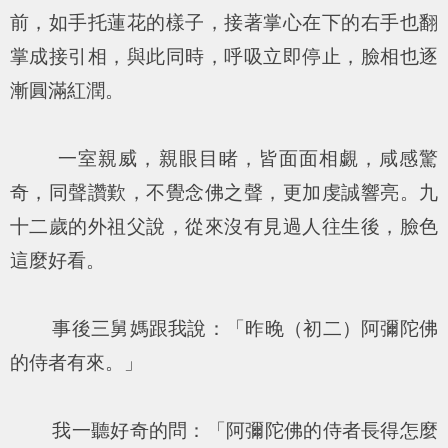
前，如手托蓮花的樣子，接著掌心在下的右手也翻
掌成接引相，與此同時，呼吸立即停止，臉相也逐
漸圓滿紅潤。
一室親威，親眼目睹，皆面面相覷，咸感驚
奇，同聲讚歎，不覺念佛之聲，更加虔誠響亮。九
十二歲的外祖父說，從來沒有見過人往生後，臉色
這麼好看。
事後三舅媽跟我說：「昨晚（初二）阿彌陀佛
的侍者有來。」
我一聽好奇的問：「阿彌陀佛的侍者長得怎麼