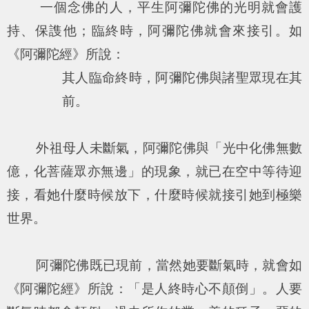
一個念佛的人，平生阿彌陀佛的光明就會護
持、保謢他；臨終時，阿彌陀佛就會來接引。如
《阿彌陀經》所說：
其人臨命終時，阿彌陀佛與諸聖眾現在其
前。
外祖母人未斷氣，阿彌陀佛與「光中化佛無數
億，化菩薩眾亦無邊」的現象，就已在空中等待迎
接，看她什麼時候放下，什麼時候就接引她到極樂
世界。
阿彌陀佛既已現前，當然她要斷氣時，就會如
《阿彌陀經》所說：「
是人終時心不顛倒
」。人要