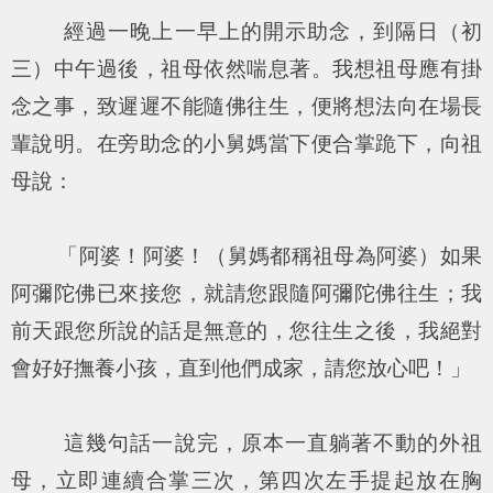
經過一晚上一早上的開示助念，到隔日（初
三）中午過後，祖母依然喘息著。我想祖母應有掛
念之事，致遲遲不能隨佛往生，便將想法向在場長
輩說明。在旁助念的小舅媽當下便合掌跪下，向祖
母說：
「阿婆！阿婆！（舅媽都稱祖母為阿婆）如果
阿彌陀佛已來接您，就請您跟隨阿彌陀佛往生；我
前天跟您所說的話是無意的，您往生之後，我絕對
會好好撫養小孩，直到他們成家，請您放心吧！」
這幾句話一說完，原本一直躺著不動的外祖
母，立即連續合掌三次，第四次左手提起放在胸