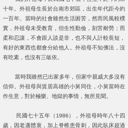
十年。外祖母生長於台南市郊區，出生年代距今約
一百年。當時的社會雖然生活困苦，然而民風較樸
實，外祖母未受教育，但生性勤儉，刻苦耐勞；而
柔和忍讓，不會跟人談是非，也不與人計較長短，
有好的東西也都會分給他人。外祖母不知佛法，沒
有吃素，也沒有三皈依。
當時我雖然已出家多年，但家中親戚大多沒有
信仰。外祖母與賃居高雄的小舅同住，小舅當時在
作生意，對於極樂、地獄的事情，無所見聞。
民國七十五年（1986），外祖母時年八十四
歲，因老邁體衰，加上脊椎患骨刺，因此臥床超過