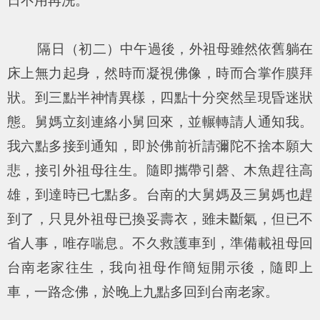
日不用再洗。
隔日（初二）中午過後，外祖母雖然依舊躺在
床上無力起身，然時而凝視佛像，時而合掌作膜拜
狀。到三點半神情異樣，四點十分突然呈現昏迷狀
態。舅媽立刻連絡小舅回來，並輾轉請人通知我。
我六點多接到通知，即於佛前祈請彌陀不捨本願大
悲，接引外祖母往生。隨即攜帶引磬、木魚趕往高
雄，到達時已七點多。台南的大舅媽及三舅媽也趕
到了，只見外祖母已換妥壽衣，雖未斷氣，但已不
省人事，唯存喘息。不久救護車到，準備載祖母回
台南老家往生，我向祖母作簡短開示後，隨即上
車，一路念佛，於晚上九點多回到台南老家。