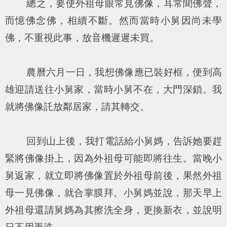
總之，要使外祖母眼常見佛像，耳常聞佛聲，
而憶佛念佛，相續不斷。然而當時小舅因尚未學
佛，不重視此事，放音機遲遲未買。
農曆六月一日，我想佛像應已裝好框，便到高
雄迎請送往小舅家，當時小舅不在，大門深鎖。我
就將佛像託放鄰居家，請其轉交。
回到山上後，我打電話給小舅媽，告訴她要趕
緊將佛像掛上，因為外祖母可能即將往生。當晚小
舅返家，就立即將佛像置於外祖母前後，果然外祖
母一見佛像，就合掌膜拜。小舅媽並說，那天早上
外祖母還請舅媽為其擦洗全身，更換新衣，並說明