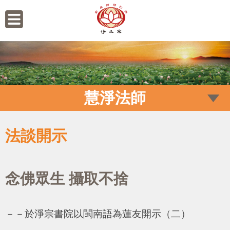
慧淨法師
法談開示
念佛眾生 攝取不捨
－－於淨宗書院以閩南語為蓮友開示（二）