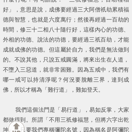
好」，意思是說，成佛要經過三大阿僧祇劫累積福
德與智慧，也就是六度萬行；然後再經過一百劫的
時間，修三十二相八十隨行好，這樣內心的功德、
外相的功德、說法的功德，要經過三祇百劫，才能
成就成佛的功德。但這屬於自力，我們是無法做到
的。不說其他，只說五戒圓滿，將來出生在人道，
不墮入三惡道，就非常困難。因為五戒中，我們有
哪一戒可以持清淨呢？何況要脫離三界，達到成
佛，所以才稱為「難行道」，難如登天。
我們這個法門是「易行道」，易如反掌，大家
都做得到。所謂「不用三祇修福慧，但將六字出乾
坤」，只要我們專稱彌陀名號，因為稱名是阿彌陀