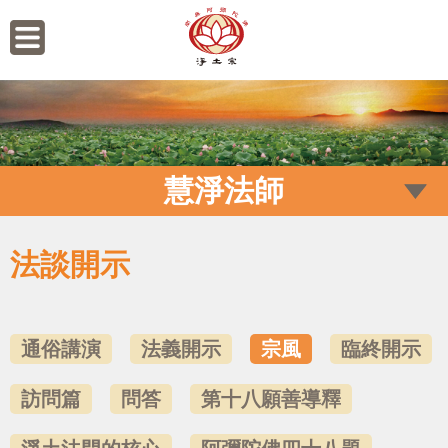
慧淨法師
法談開示
通俗講演
法義開示
宗風
臨終開示
訪問篇
問答
第十八願善導釋