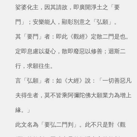
娑婆化主，因其請故，即廣開淨土之「要
門」；安樂能人，顯彰別意之「弘願」。
其「要門」者：即此《觀經》定散二門是也。
定即息慮以凝心，散即廢惡以修善；迴斯二
行，求願往生。
言「弘願」者：如《大經》說：「一切善惡凡
夫得生者，莫不皆乘阿彌陀佛大願業力為增上
緣。」
此文名為「要弘二門判」。此不只是對《觀