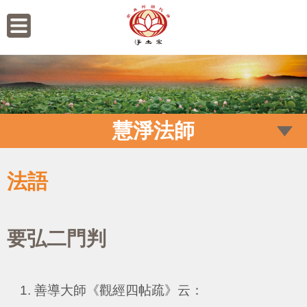
慧淨法師
法語
要弘二門判
善導大師《觀經四帖疏》云：