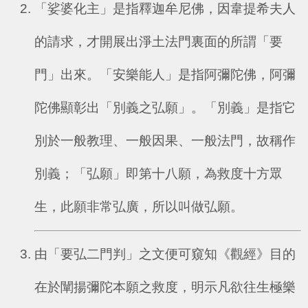
「娑婆化主」是指釋迦牟尼佛，因韋提希夫人
的請求，才開展出淨土法門裏面的所謂「要
門」出來。「安樂能人」是指阿彌陀佛，阿彌
陀佛顯彰出「別義之弘願」。「別義」是指它
別於一般教理、一般因果、一般法門，故稱作
別義；「弘願」即第十八願，為救度十方眾
生，此願非常弘廣，所以叫做弘願。
由「要弘二門判」之文便可窺知《觀經》目的
在於闡揚彌陀本願之救度，明示凡欲往生極樂