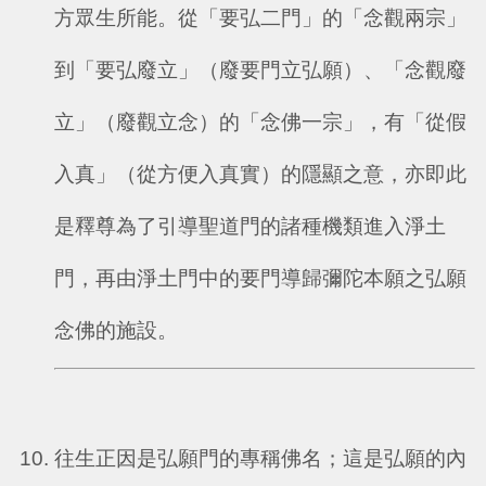
方眾生所能。從「要弘二門」的「念觀兩宗」
到「要弘廢立」（廢要門立弘願）、「念觀廢
立」（廢觀立念）的「念佛一宗」，有「從假
入真」（從方便入真實）的隱顯之意，亦即此
是釋尊為了引導聖道門的諸種機類進入淨土
門，再由淨土門中的要門導歸彌陀本願之弘願
念佛的施設。
往生正因是弘願門的專稱佛名；這是弘願的內