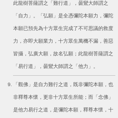
此龍樹菩薩謂之「難行道」，曇鸞大師謂之
「自力」。「弘願」是全憑彌陀本願力，彌陀
本願已預先為十方眾生完成了不可思議的救度
力，亦即大願業力，十方眾生萬機不漏，善惡
皆攝，弘廣大願，故名弘願；此龍樹菩薩謂之
「易行道」，曇鸞大師謂之「他力」。
「觀佛」是自力難行之道，既非彌陀本願，也
非釋尊本懷，更非十方眾生所能；而「念佛」
是他力易行之道，是彌陀本願，釋尊本懷，十