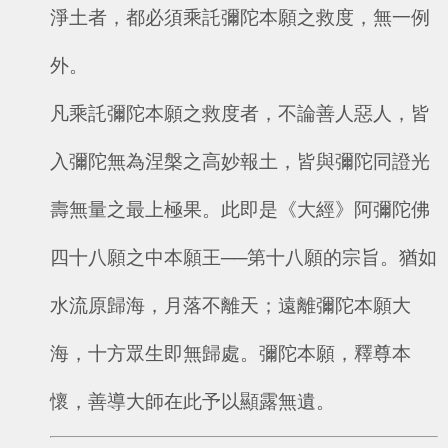
淨土者，都必須乘託彌陀本願之救度，無一例
外。
凡乘託彌陀本願之救度者，不論善人惡人，皆
入彌陀無為涅槃之高妙報土，皆與彌陀同證光
壽無量之最上極果。此即是《大經》阿彌陀佛
四十八願之中本願王──第十八願的宗旨。猶如
水流原歸海，月落不離天；遠離彌陀本願大
海，十方眾生即無歸處。彌陀本願，釋尊本
懷，善導大師在此予以顯露無遺。