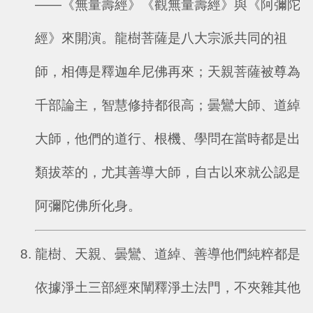
——《無量壽經》《觀無量壽經》與《阿彌陀
經》來開演。龍樹菩薩是八大宗派共同的祖
師，相傳是釋迦牟尼佛再來；天親菩薩被尊為
千部論主，智慧修持都很高；曇鸞大師、道綽
大師，他們的道行、根機、學問在當時都是出
類拔萃的，尤其善導大師，自古以來就公認是
阿彌陀佛所化身。
龍樹、天親、曇鸞、道綽、善導他們純粹都是
依據淨土三部經來闡釋淨土法門，不夾雜其他