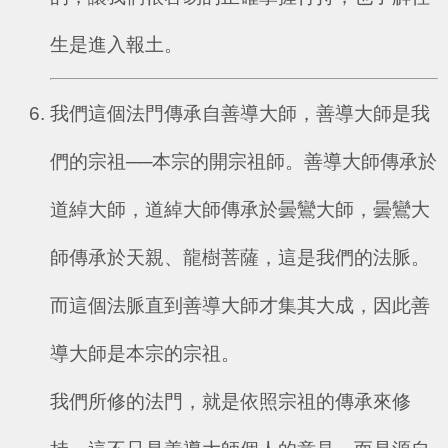
生是進入報土。
我們這個法門傳承自善導大師，善導大師是我
們的宗祖──本宗的開宗祖師。善導大師傳承於
道綽大師，道綽大師傳承於曇鸞大師，曇鸞大
師傳承於天親、龍樹菩薩，這是我們的法脈。
而這個法脈直到善導大師才集其大成，因此善
導大師是本宗的宗祖。
我們所修的法門，就是依照宗祖的傳承來修