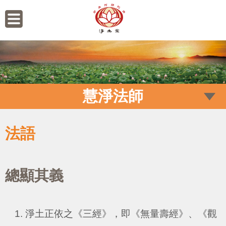
慧淨法師
法語
總顯其義
淨土正依之《三經》，即《無量壽經》、《觀