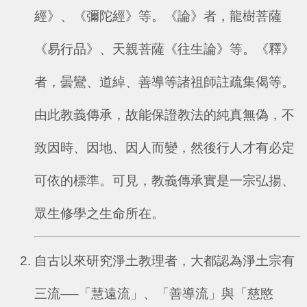
經》、《彌陀經》等。《論》者，龍樹菩薩
《易行品》、天親菩薩《往生論》等。《釋》
者，曇鸞、道綽、善導等諸祖師註疏集偈等。
由此教義傳承，故能保證教法的純真無偽，不
致因時、因地、因人而變，然後行人才有必定
可依的標準。可見，教義傳承實是一宗弘揚、
眾生修學之生命所在。
自古以來研究淨土教理者，大都認為淨土宗有
三流──「慧遠流」、「善導流」與「慈愍