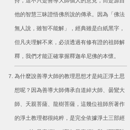
持，這不只是善導大師個人的意見，而是源自
他的智慧三昧證悟佛所說的傳承。因為「佛法
無人說，雖智不能解」，經典雖是白紙黑字，
但凡夫理解不來，必須透過有修有證的祖師解
釋，我們才能正確掌握釋迦牟尼佛的本懷。
為什麼說善導大師的教理思想才是純正淨土思
想呢？因為善導大師傳承自道綽大師、曇鸞大
師、天親菩薩、龍樹菩薩，這幾位祖師所著作
的淨土教理都很純粹，是完全依據淨土三部經