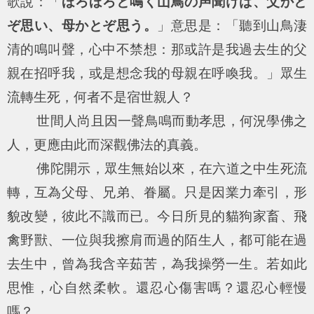
歌說：「
ほろほろと鳴く山鳥の声聞けば、父かと
ぞ思い、母かとぞ思う。
」意思是：「聽到山鳥淒
清的鳴叫聲，心中不禁想：那或許是我過去生的父
親在招呼我，或是想念我的母親在呼喚我。」眾生
流轉生死，何者不是宿世親人？
世間人尚且因一聲鳥鳴而動孝思，何況學佛之
人，更應由此而深觀佛法的真義。
佛陀開示，眾生無始以來，在六道之中生死流
轉，互為父母、兄弟、眷屬。只是因業力牽引，形
貌改變，彼此不識而已。今日所見的貓狗家畜、飛
禽野獸、一位與我擦肩而過的陌生人，都可能在過
去生中，曾為我含辛茹苦，為我操勞一生。若如此
思惟，心自然柔軟。還忍心傷害嗎？還忍心輕慢
嗎？