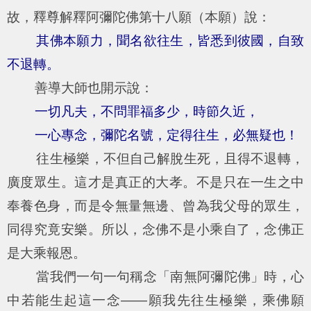
故，釋尊解釋阿彌陀佛第十八願（本願）說：
其佛本願力，聞名欲往生，皆悉到彼國，自致
不退轉。
善導大師也開示說：
一切凡夫，不問罪福多少，時節久近，
一心專念，彌陀名號，定得往生，必無疑也！
往生極樂，不但自己解脫生死，且得不退轉，
廣度眾生。這才是真正的大孝。不是只在一生之中
奉養色身，而是令無量無邊、曾為我父母的眾生，
同得究竟安樂。所以，念佛不是小乘自了，念佛正
是大乘報恩。
當我們一句一句稱念「南無阿彌陀佛」時，心
中若能生起這一念——願我先往生極樂，乘佛願