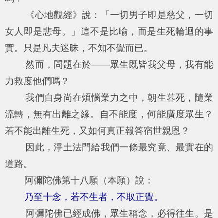
《心地觀經》說：「一切男子即是慈父，一切
女人即是悲母。」這不是比喻，而是生死輪迴的事
實。只是凡夫迷昧，不知不覺而已。
然而，問題在於——眾生既皆我父母，我有能
力救度他們嗎？
我們自身尚在煩惱業力之中，朝生暮死，隨業
流轉，無有出離之緣。自不能度，何能廣度眾生？
若不能出離生死，又如何真正報答宿世親恩？
因此，淨土法門給我們一條最究竟、最實在的
道路。
阿彌陀佛第十八願（本願）說：
乃至十念，若不生者，不取正覺。
阿彌陀佛已經成佛，眾生稱念，必得往生。是