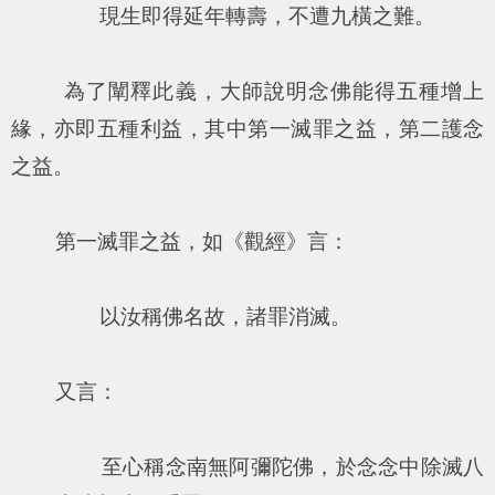
現生即得延年轉壽，不遭九橫之難。
為了闡釋此義，大師說明念佛能得五種增上
緣，亦即五種利益，其中第一滅罪之益，第二護念
之益。
第一滅罪之益，如《觀經》言：
以汝稱佛名故，諸罪消滅。
又言：
至心稱念南無阿彌陀佛，於念念中除滅八