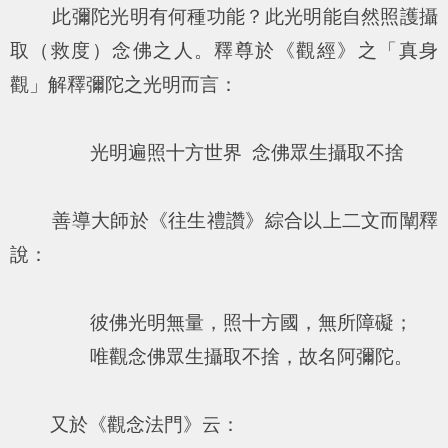
此彌陀光明有何種功能？此光明能自然照護攝
取（救度）念佛之人。釋尊於《觀經》之「真身
觀」解釋彌陀之光明而言：
光明遍照十方世界 念佛眾生攝取不捨
善導大師於《往生禮讚》綜合以上二文而闡釋
說：
彼佛光明無量，照十方國，無所障礙；
唯觀念佛眾生攝取不捨，故名阿彌陀。
又於《觀念法門》云：