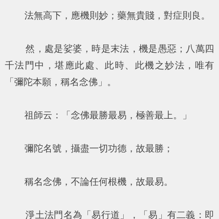
法無高下，應機則妙；藥無貴賤，對症則良。
然，處是娑婆，時是末法，機是愚惡；八萬四
千法門中，堪應此處、此時、此機之妙法，唯有
「彌陀本願，稱名念佛」。
祖師云：「念佛最勝最易，極善最上。」
彌陀名號，攝盡一切功德，故最勝；
稱名念佛，不論任何根機，故最易。
淨土法門名為「易行道」，「易」有二義：即