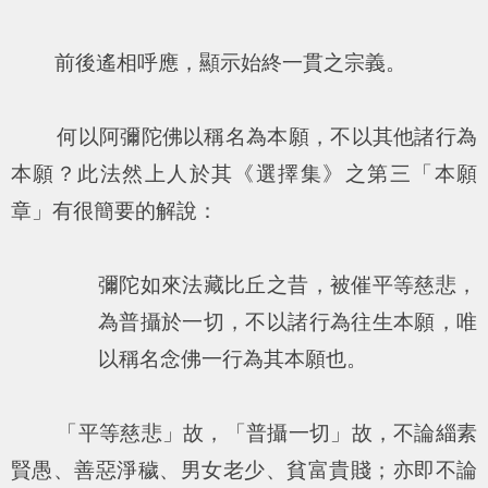
前後遙相呼應，顯示始終一貫之宗義。
何以阿彌陀佛以稱名為本願，不以其他諸行為
本願？此法然上人於其《選擇集》之第三「本願
章」有很簡要的解說：
彌陀如來法藏比丘之昔，被催平等慈悲，
為普攝於一切，不以諸行為往生本願，唯
以稱名念佛一行為其本願也。
「平等慈悲」故，「普攝一切」故，不論緇素
賢愚、善惡淨穢、男女老少、貧富貴賤；亦即不論