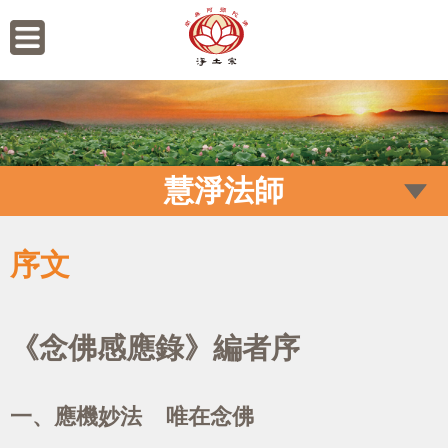
慧淨法師
序文
《念佛感應錄》編者序
一、應機妙法 唯在念佛