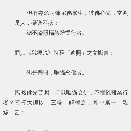
但有專念阿彌陀佛眾生，彼佛心光，常照
是人，攝護不捨；
總不論照攝餘雜業行者。
而其《觀經疏》解釋「遍照」之文斷言：
佛光普照，唯攝念佛者。
既然佛光普照，何以唯攝念佛，不攝餘雜業行
者？善導大師以「三緣」解釋之，其中第一「親
緣」云：