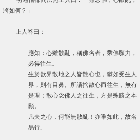
將如何？」
上人答曰：
應知：心雖散亂，稱佛名者，乘佛願力，
必得往生。
生於欲界散地之人皆散心也，猶如受生人
界，則有目鼻。所謂捨散心而往生，無有
是理；散心念佛人之往生，方是殊勝之本
願。
凡夫之心，何能無散亂！亦唯如此，故名
易行。