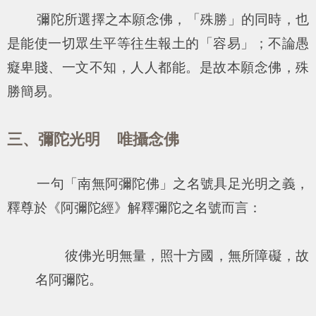
彌陀所選擇之本願念佛，「殊勝」的同時，也
是能使一切眾生平等往生報土的「容易」；不論愚
癡卑賤、一文不知，人人都能。是故本願念佛，殊
勝簡易。
三、彌陀光明 唯攝念佛
一句「南無阿彌陀佛」之名號具足光明之義，
釋尊於《阿彌陀經》解釋彌陀之名號而言：
彼佛光明無量，照十方國，無所障礙，故
名阿彌陀。