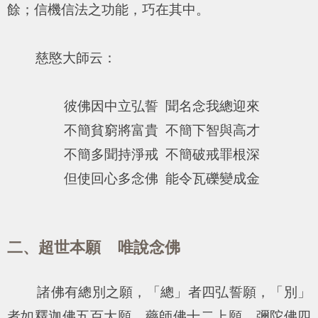
餘；信機信法之功能，巧在其中。
慈愍大師云：
彼佛因中立弘誓 聞名念我總迎來
不簡貧窮將富貴 不簡下智與高才
不簡多聞持淨戒 不簡破戒罪根深
但使回心多念佛 能令瓦礫變成金
二、超世本願 唯說念佛
諸佛有總別之願，「總」者四弘誓願，「別」
者如釋迦佛五百大願，藥師佛十二上願，彌陀佛四