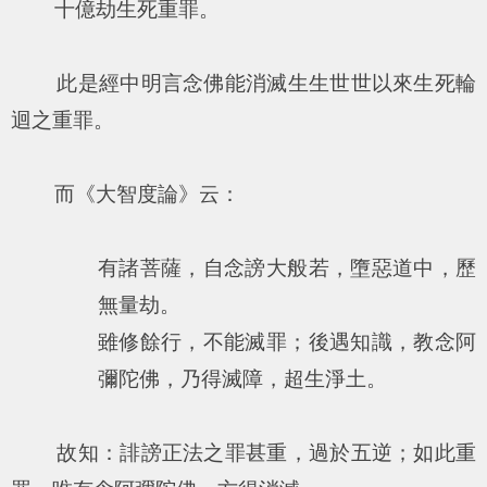
十億劫生死重罪。
此是經中明言念佛能消滅生生世世以來生死輪
迴之重罪。
而《大智度論》云：
有諸菩薩，自念謗大般若，墮惡道中，歷
無量劫。
雖修餘行，不能滅罪；後遇知識，教念阿
彌陀佛，乃得滅障，超生淨土。
故知：誹謗正法之罪甚重，過於五逆；如此重