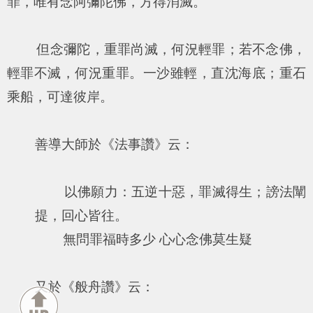
罪，唯有念阿彌陀佛，方得消滅。
但念彌陀，重罪尚滅，何況輕罪；若不念佛，
輕罪不滅，何況重罪。一沙雖輕，直沈海底；重石
乘船，可達彼岸。
善導大師於《法事讚》云：
以佛願力：五逆十惡，罪滅得生；謗法闡
提，回心皆往。
無問罪福時多少 心心念佛莫生疑
又於《般舟讚》云：