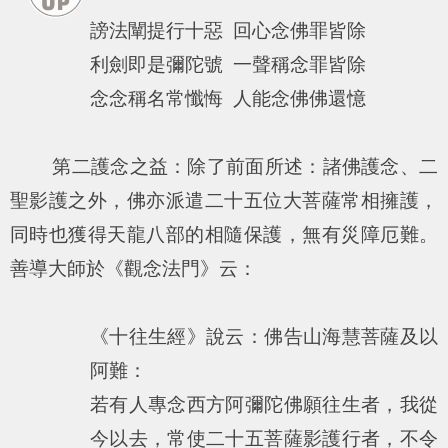
謗法闡提行十惡 回心念佛罪皆除
利劍即是彌陀號 一聲稱念罪皆除
念念稱名常懺悔 人能念佛佛還憶
第二護念之益：除了前面所述：諸佛護念、二
聖影護之外，佛亦派遣二十五位大菩薩常相擁護，
同時也獲得天龍八部的相隨保護，無有災障厄難。
善導大師於《觀念法門》云：
《十往生經》說云：佛告山海慧菩薩及以
阿難：
若有人專念西方阿彌陀佛願往生者，我從
今以去，常使二十五菩薩影護行者，不令