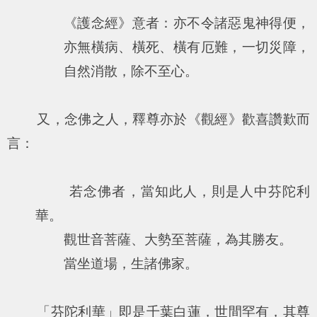
《護念經》意者：亦不令諸惡鬼神得便，
亦無橫病、橫死、橫有厄難，一切災障，
自然消散，除不至心。
又，念佛之人，釋尊亦於《觀經》歡喜讚歎而
言：
若念佛者，當知此人，則是人中芬陀利
華。
觀世音菩薩、大勢至菩薩，為其勝友。
當坐道場，生諸佛家。
「芬陀利華」即是千葉白蓮，世間罕有，其尊