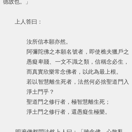
德故也。」
上人答曰：
汝所信本願亦然。
阿彌陀佛之本願名號者，即使樵夫獵戶之
愚癡卑賤、一文不識之類，信稱念必生，
而真實欣樂常念佛者，以此為最上根。
若以智慧離生死者，法然何必捨聖道門入
淨土門乎？
聖道門之修行者，極智慧離生死；
淨土門之修行者，還愚癡生極樂。
明遍僧都問法然上人曰：「雖念佛，心散亂，