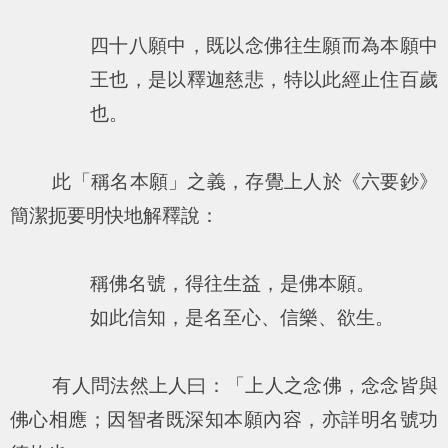
四十八願中，既以念佛往生願而為本願中
王也，是以釋迦慈悲，特以此經止住百歲
也。
此「稱名本願」之義，存覺上人於《六要鈔》
簡潔扼要明快地解釋說：
稱佛名號，得往生益，是佛本願。
如此信知，是名至心、信樂、欲生。
有人問法然上人曰：「上人之念佛，念念皆與
佛心相應；因智者既深知本願內容，亦詳明名號功