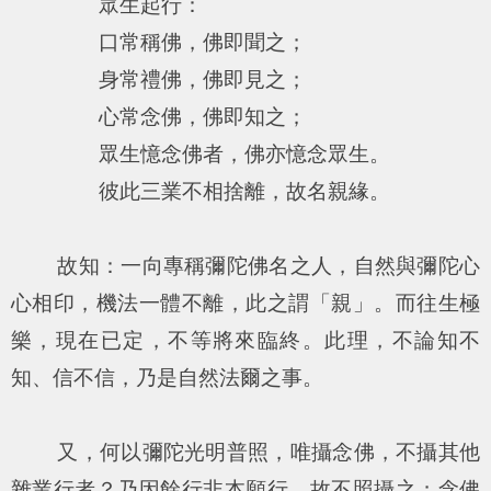
眾生起行：
口常稱佛，佛即聞之；
身常禮佛，佛即見之；
心常念佛，佛即知之；
眾生憶念佛者，佛亦憶念眾生。
彼此三業不相捨離，故名親緣。
故知：一向專稱彌陀佛名之人，自然與彌陀心
心相印，機法一體不離，此之謂「親」。而往生極
樂，現在已定，不等將來臨終。此理，不論知不
知、信不信，乃是自然法爾之事。
又，何以彌陀光明普照，唯攝念佛，不攝其他
雜業行者？乃因餘行非本願行，故不照攝之；念佛