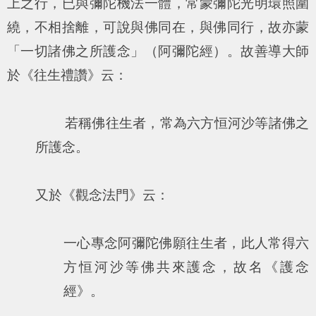
上之行，已與彌陀機法一體，常蒙彌陀光明環照圍
繞，不相捨離，可說與佛同在，與佛同行，故亦蒙
「一切諸佛之所護念」（阿彌陀經）。故善導大師
於《往生禮讚》云：
若稱佛往生者，常為六方恒河沙等諸佛之
所護念。
又於《觀念法門》云：
一心專念阿彌陀佛願往生者，此人常得六
方恒河沙等佛共來護念，故名《護念
經》。