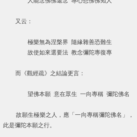
人能念佛佛還念 專心想佛佛知人
又云：
極樂無為涅槃界 隨緣雜善恐難生
故使如來選要法 教念彌陀專復專
而《觀經疏》之結論更言：
望佛本願 意在眾生 一向專稱 彌陀佛名
故願生極樂之人，應「一向專稱彌陀佛名」，
此是彌陀本願之行。