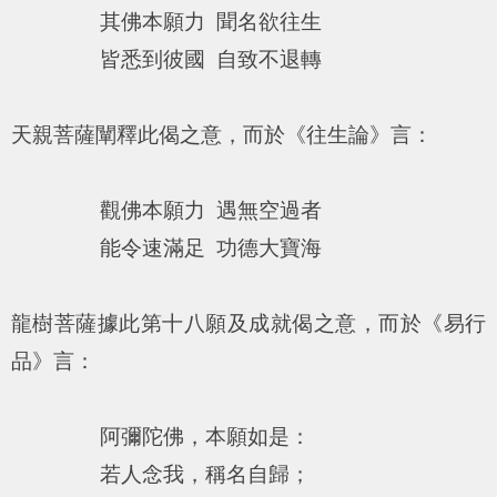
其佛本願力 聞名欲往生
皆悉到彼國 自致不退轉
天親菩薩闡釋此偈之意，而於《往生論》言：
觀佛本願力 遇無空過者
能令速滿足 功德大寶海
龍樹菩薩據此第十八願及成就偈之意，而於《易行
品》言：
阿彌陀佛，本願如是：
若人念我，稱名自歸；