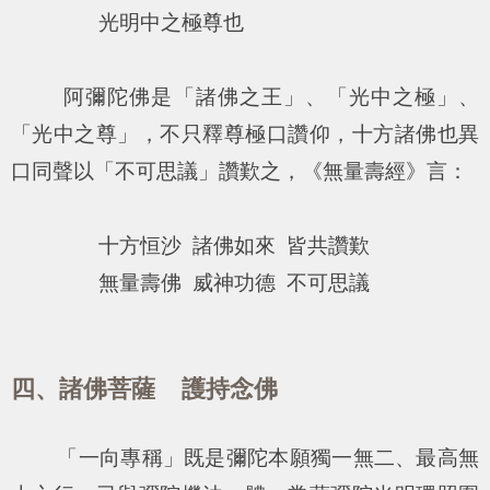
光明中之極尊也
阿彌陀佛是「諸佛之王」、「光中之極」、
「光中之尊」，不只釋尊極口讚仰，十方諸佛也異
口同聲以「不可思議」讚歎之，《無量壽經》言：
十方恒沙 諸佛如來 皆共讚歎
無量壽佛 威神功德 不可思議
四、諸佛菩薩 護持念佛
「一向專稱」既是彌陀本願獨一無二、最高無