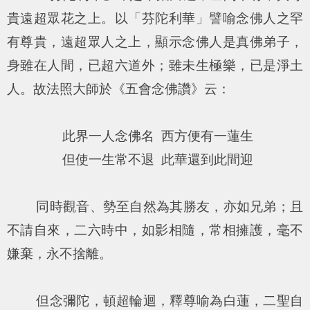
貴遠超眾花之上。以「芬陀利華」譬喻念佛人之罕
有尊貴，遠超眾人之上，顯示念佛人是真佛弟子，
身雖在人間，已超六道外；雖未生極樂，已是淨土
人。故法照大師於《五會念佛讚》云：
此界一人念佛名 西方便有一蓮生
但使一生常不退 此華還到此間迎
同時觀音、勢至自然為其勝友，亦如兄弟；且
不請自來，二六時中，如影相隨，常相擁護，毫不
嫌棄，永不捨離。
但念彌陀，頓超輪迴，釋尊喻為白蓮，二聖自