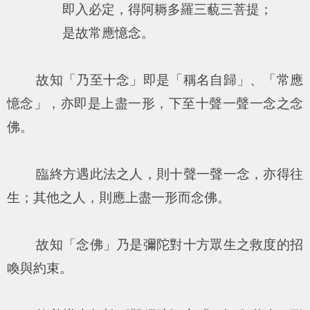
即入必定，得阿耨多羅三藐三菩提；
是故常應憶念。
故知「乃至十念」即是「稱名自歸」、「常應
憶念」，亦即是上盡一形，下至十聲一聲一念之念
佛。
臨終方遇此法之人，則十聲一聲一念，亦得往
生；其他之人，則應上盡一形而念佛。
故知「念佛」乃是彌陀對十方眾生之救度的招
喚與約束。