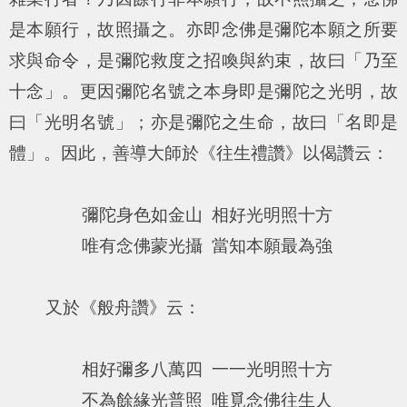
是本願行，故照攝之。亦即念佛是彌陀本願之所要
求與命令，是彌陀救度之招喚與約束，故曰「乃至
十念」。更因彌陀名號之本身即是彌陀之光明，故
曰「光明名號」；亦是彌陀之生命，故曰「名即是
體」。因此，善導大師於《往生禮讚》以偈讚云：
彌陀身色如金山 相好光明照十方
唯有念佛蒙光攝 當知本願最為強
又於《般舟讚》云：
相好彌多八萬四 一一光明照十方
不為餘緣光普照 唯覓念佛往生人