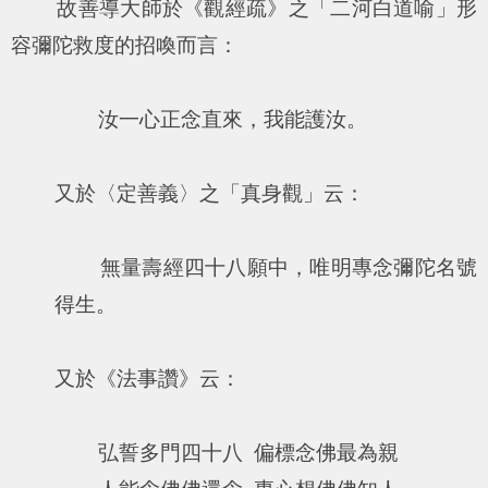
故善導大師於《觀經疏》之「二河白道喻」形
容彌陀救度的招喚而言：
汝一心正念直來，我能護汝。
又於〈定善義〉之「真身觀」云：
無量壽經四十八願中，唯明專念彌陀名號
得生。
又於《法事讚》云：
弘誓多門四十八 偏標念佛最為親