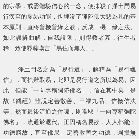
的宗學，或需體驗信心的一念，便抹殺了淨土門易
行疾至的勝易功能，也埋沒了彌陀佛大悲為凡的基
本原則，直將普機普緣之教，反成一機一緣之法。
如此誤解曲解，自我設限，則得救者寡，往生者
稀，致使釋尊嘆言「易往而無人」。
淨土門名之為「易行道」，解釋為「易行難
信」，而捨難取易，此即是易行道之所以為易。因
此，但能「一向專稱彌陀佛名」，信在其中矣。是
故《觀經》雖說定善散善、三福九品、信機信法
等，然而最後流通之付囑，則唯取「一向專稱彌陀
佛名」，流通於遐代。正因稱名易故，人人都能；
功德勝故，直至佛果。定善散善之功德，圓攝無