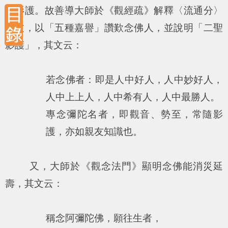
然影護。故善導大師於《觀經疏》解釋〈流通分〉
之文，以「五種嘉譽」讚歎念佛人，並說明「二聖
影護」，其文云：
若念佛者：即是人中好人，人中妙好人，
人中上上人，人中希有人，人中最勝人。
專念彌陀名者，即觀音、勢至，常隨影
護，亦如親友知識也。
又，大師於《觀念法門》顯明念佛能消災延
壽，其文云：
稱念阿彌陀佛，願往生者，