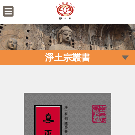
淨土宗叢書