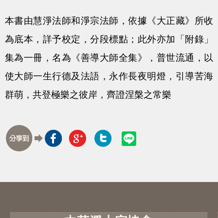
本書由慧淨法師和淨宗法師，依據《大正藏》所收
為底本，詳予校定，分段標點；此外亦加「附錄」
集為一冊，名為《善導大師全集》，普世流通，以
使大師一生行德及法語，永作長夜明燈，引導苦海
群萌，共登極樂之彼岸，齊證涅槃之常樂