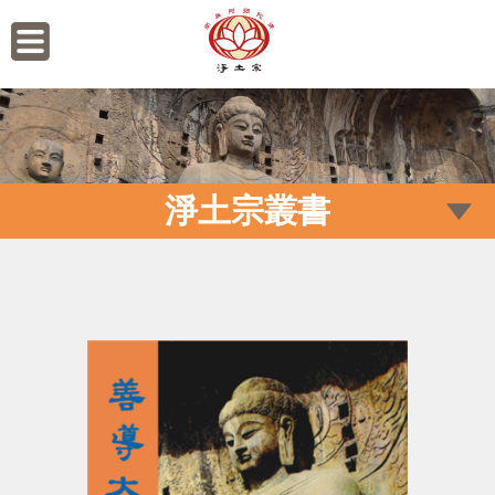
淨土宗叢書