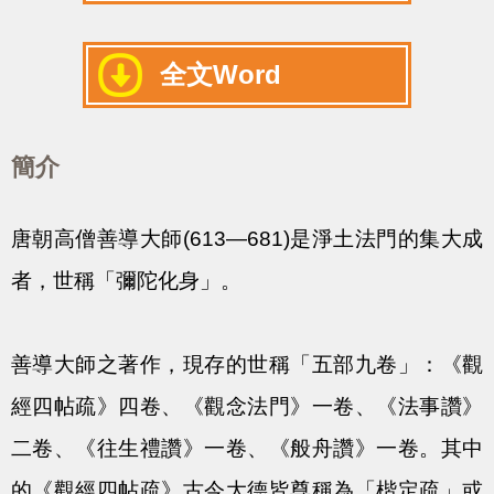
全文Word
簡介
唐朝高僧善導大師(613—681)是淨土法門的集大成
者，世稱「彌陀化身」。
善導大師之著作，現存的世稱「五部九卷」：《觀
經四帖疏》四卷、《觀念法門》一卷、《法事讚》
二卷、《往生禮讚》一卷、《般舟讚》一卷。其中
的《觀經四帖疏》古今大德皆尊稱為「楷定疏」或