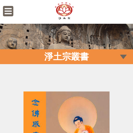
淨土宗叢書