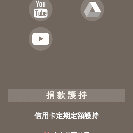
捐 款 護 持
信用卡定期定額護持