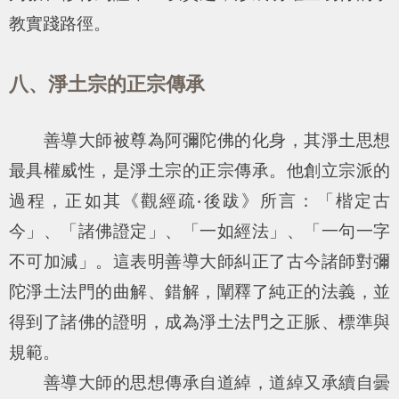
教實踐路徑。
八、淨土宗的正宗傳承
善導大師被尊為阿彌陀佛的化身，其淨土思想
最具權威性，是淨土宗的正宗傳承。他創立宗派的
過程，正如其《觀經疏‧後跋》所言：「楷定古
今」、「諸佛證定」、「一如經法」、「一句一字
不可加減」。這表明善導大師糾正了古今諸師對彌
陀淨土法門的曲解、錯解，闡釋了純正的法義，並
得到了諸佛的證明，成為淨土法門之正脈、標準與
規範。
善導大師的思想傳承自道綽，道綽又承續自曇