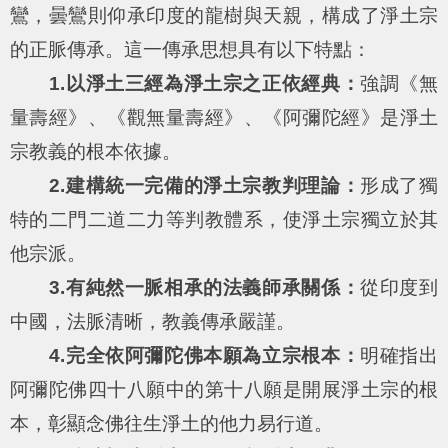
鸞，曇鸞則仰承印度的龍樹與天親，構成了淨土宗
的正脈傳承。這一傳承思想具有以下特點：
1.以淨土三經為淨土宗之正依經典：
強調《無
量壽經》、《觀無量壽經》、《阿彌陀經》是淨土
宗教義的根本依據。
2.建構統一完備的淨土宗教判理論：
形成了獨
特的二門二道二力等判教體系，使淨土宗獨立於其
他宗派。
3.有純然一脈相承的法義師承關係：
從印度到
中國，法脈清晰，教義傳承嚴謹。
4.完全依阿彌陀佛本願為立宗根本：
明確指出
阿彌陀佛四十八願中的第十八願是開展淨土宗的根
本，彰顯念佛往生淨土的他力易行道。