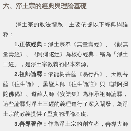
六、淨土宗的經典與理論基礎
淨土宗的教法體系，主要依據以下經典與論
釋：
1.正依經典：
淨土宗奉《無量壽經》、《觀無
量壽經》、《阿彌陀經》為核心經典，稱為「淨土
三經」，是淨土宗教義的根本來源。
2.祖師論釋：
依龍樹菩薩《易行品》、天親菩
薩《往生論》、曇鸞大師《往生論註》與《讚阿彌
陀佛偈》、道綽大師《安樂集》為相承祖師論釋，
這些論釋對淨土三經的義理進行了深入闡發，為淨
土宗的教義提供了堅實的理論基礎。
3.善導著作：
作為淨土宗的創立者，善導大師