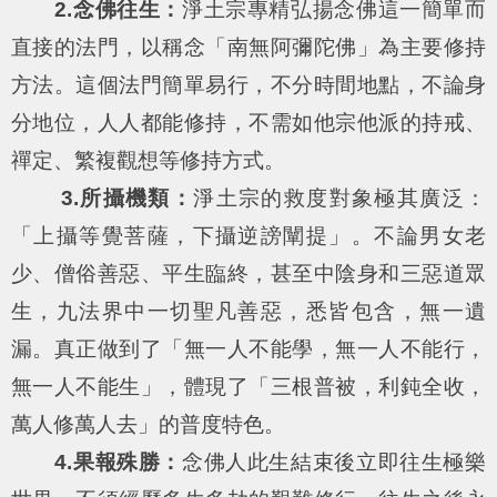
2.念佛往生：
淨土宗專精弘揚念佛這一簡單而
直接的法門，以稱念「南無阿彌陀佛」為主要修持
方法。這個法門簡單易行，不分時間地點，不論身
分地位，人人都能修持，不需如他宗他派的持戒、
禪定、繁複觀想等修持方式。
3.所攝機類：
淨土宗的救度對象極其廣泛：
「上攝等覺菩薩，下攝逆謗闡提」。不論男女老
少、僧俗善惡、平生臨終，甚至中陰身和三惡道眾
生，九法界中一切聖凡善惡，悉皆包含，無一遺
漏。真正做到了「無一人不能學，無一人不能行，
無一人不能生」，體現了「三根普被，利鈍全收，
萬人修萬人去」的普度特色。
4.果報殊勝：
念佛人此生結束後立即往生極樂