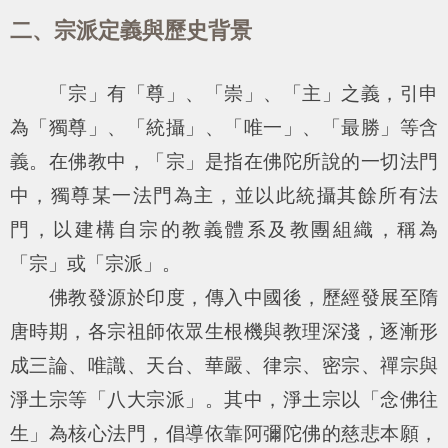
二、宗派定義與歷史背景
「宗」有「尊」、「崇」、「主」之義，引申
為「獨尊」、「統攝」、「唯一」、「最勝」等含
義。在佛教中，「宗」是指在佛陀所說的一切法門
中，獨尊某一法門為主，並以此統攝其餘所有法
門，以建構自宗的教義體系及教團組織，稱為
「宗」或「宗派」。
佛教發源於印度，傳入中國後，歷經發展至隋
唐時期，各宗祖師依眾生根機與教理深淺，逐漸形
成三論、唯識、天台、華嚴、律宗、密宗、禪宗與
淨土宗等「八大宗派」。其中，淨土宗以「念佛往
生」為核心法門，倡導依靠阿彌陀佛的慈悲本願，