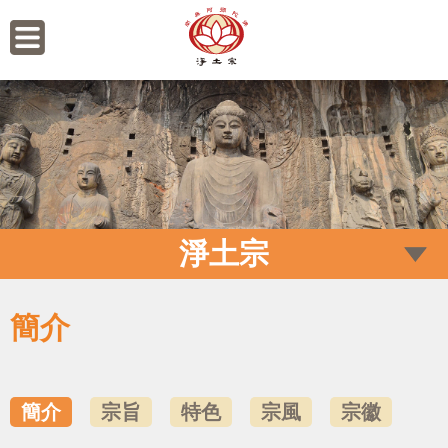
淨土宗
簡介
簡介
宗旨
特色
宗風
宗徽