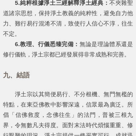
5.純粹根據淨土三經解釋淨土經典：
不夾雜聖
道諸宗思想，保持淨土教義的純粹性，避免自力他
力、難行易行混淆不清，致使行人信心不淳，往生
不定。
6.教理、行儀悉臻完備：
無論是理論體系還是
修行儀軌，淨土宗都已經發展得非常成熟和完善。
九、結語
淨土宗以其簡便易行、不分根機、無門無檻的
特點，在東亞佛教中影響深遠，信眾最為廣泛。所
倡「信佛救度，念佛往生」的法門，普被三根九
界，令無數凡夫得度。面對末法時代煩惱重重、修
行艱難的現況，淨土宗提供一條平實可行、成就迅