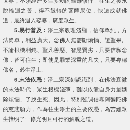
世界，不須經歷多生多劫的艱難修行。往生之後永
脫輪迴之苦，得不退轉的菩薩果位，快速成就佛
道，最終迴入娑婆，廣度眾生。
5.易行普及：
淨土宗教理淺顯，信仰單純，方
法簡單，利益廣大。念佛人無需斷煩惱、證聖果。
不論根機利鈍、聖凡善惡、智愚賢劣，只要信願念
佛，皆可往生；即使是罪業深重的凡夫，只要專稱
佛名，必生淨土。
6.末法依憑：
淨土宗深刻認識到，在佛法衰微
的末法時代，眾生根機淺薄，難以依靠自身力量斷
除煩惱、了脫生死。因此，特別強調信靠阿彌陀佛
的慈悲願力，作為往生淨土的主要依憑，為苦難眾
生指明了一條光明且可行的解脫之道。