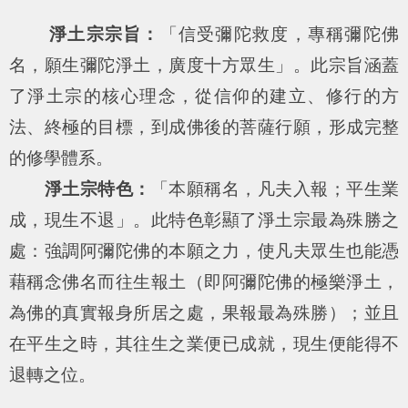
淨土宗宗旨：
「信受彌陀救度，專稱彌陀佛
名，願生彌陀淨土，廣度十方眾生」。此宗旨涵蓋
了淨土宗的核心理念，從信仰的建立、修行的方
法、終極的目標，到成佛後的菩薩行願，形成完整
的修學體系。
淨土宗特色：
「本願稱名，凡夫入報；平生業
成，現生不退」。此特色彰顯了淨土宗最為殊勝之
處：強調阿彌陀佛的本願之力，使凡夫眾生也能憑
藉稱念佛名而往生報土（即阿彌陀佛的極樂淨土，
為佛的真實報身所居之處，果報最為殊勝）；並且
在平生之時，其往生之業便已成就，現生便能得不
退轉之位。