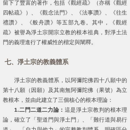
留下了豐富的著作，包括《觀經疏》（亦稱《觀經
四帖疏》）、《觀念法門》、《法事讚》、《往生
禮讚》、《般舟讚》等五部九卷。其中，《觀經
疏》被譽為淨土宗開宗立教的根本祖典，對淨土法
門的義理進行了權威性的楷定與闡釋。
七、淨土宗的教義體系
淨土宗的教義體系，以阿彌陀佛四十八願中的
第十八願（因願）及其南無阿彌陀佛（果號）為立
教根本，並由此建立了三個核心的根本理論：
1.二門二道二力論：
這是淨土宗教判的根本理
論，確立了「聖道門與淨土門」、「難行道與易行
道」、「自力與他力」的完整教判體系，明確區分