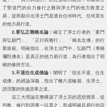
了聖道門的自力修行之難與淨土門的他力救度之
易，從而顯示出淨土門是適合任何時代、任何眾生
的他力易行道。
2.要弘正雜稱名論：
確立了淨土行者的「要門
與弘願門」、「正行與雜行」、「稱名念佛」的行
業規範。明確指出，在淨土法門中，弘願門（專稱
彌陀佛名）是真正的他力易行道，為行者指出了明
確的修持方法。
3.不退往生成佛論：
闡明了「現生不退、往生
成佛」的經論深義，指出了離六道輪迴、生淨土、
證涅槃的快速證果之道。
這三大理論完整構築了淨土宗的思想體系，從
判教、修行到證果一以貫之，形成明確且易行的宗