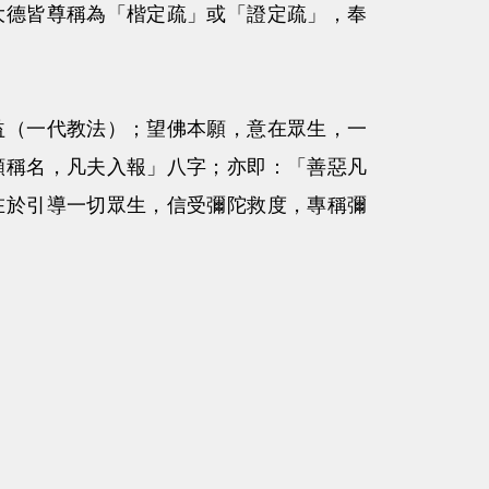
大德皆尊稱為「楷定疏」或「證定疏」，奉
益（一代教法）；望佛本願，意在眾生，一
願稱名，凡夫入報」八字；亦即：「善惡凡
在於引導一切眾生，信受彌陀救度，專稱彌