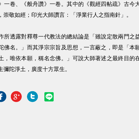
》一卷、《般舟讚》一卷。其中的《觀經四帖疏》古今
，崇敬如經；印光大師讚言：「淨業行人之指南針」。
作所透露對釋尊一代教法的總結論是「雖說定散兩門之
陀佛名。」而其淨宗宗旨及思想，一言蔽之，即是「本
土，唯依本願，稱名念佛。」可說大師著述之最終目的
生彌陀淨土，廣度十方眾生。