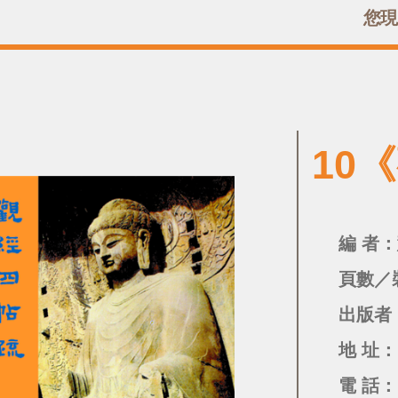
您現
10
編 者
頁數／
出版者
地 址：
電 話：(