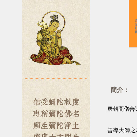
簡介：
唐朝高僧善導
善導大師之