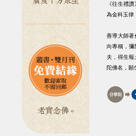
《往生禮讚
為金科玉律
善導大師著
向專稱，彌
夫，得生報
陀佛名，願