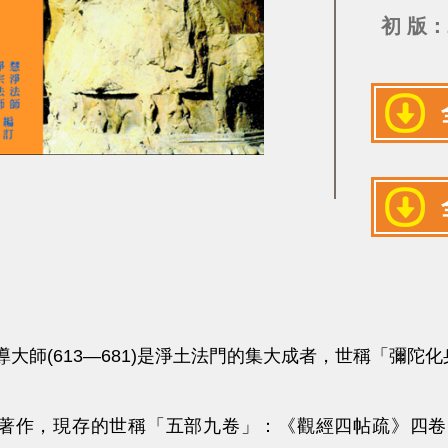
初 版：
大師(613—681)是淨土法門的集大成者，世稱「彌陀
著作，現存的世稱「五部九卷」：《觀經四帖疏》四卷