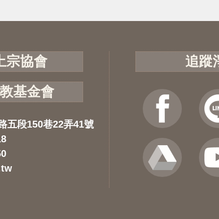
土宗協會
追蹤
教基金會
路五段150巷22弄41號
18
50
.tw