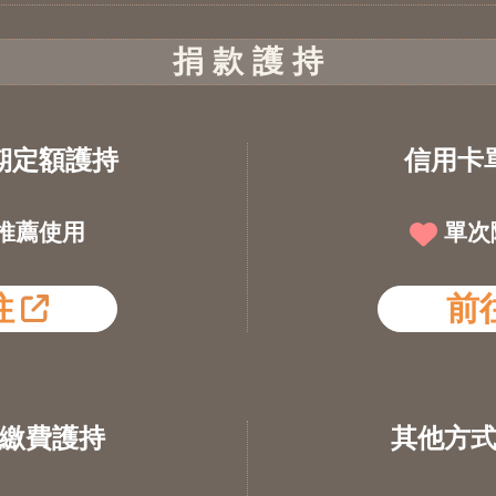
捐 款 護 持
期定額護持
信用卡
推薦使用
單次
往
前
繳費護持
其他方