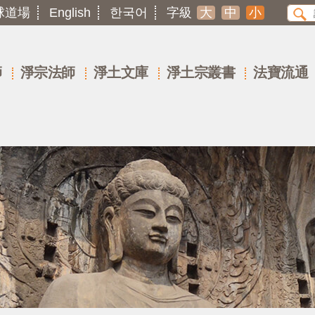
球道場
English
한국어
字級
大
中
小
師
淨宗法師
淨土文庫
淨土宗叢書
法寶流通