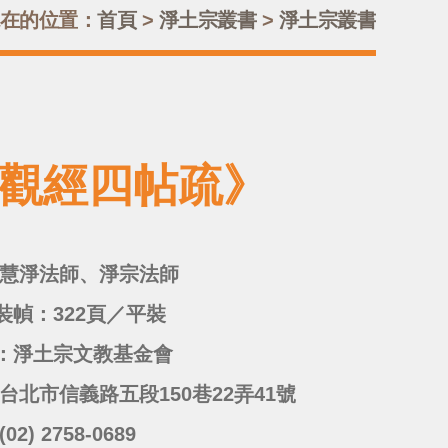
在的位置：
首頁
>
淨土宗叢書
>
淨土宗叢書
《觀經四帖疏》
：慧淨法師、淨宗法師
裝幀：322頁／平裝
：淨土宗文教基金會
台北市信義路五段150巷22弄41號
02) 2758-0689