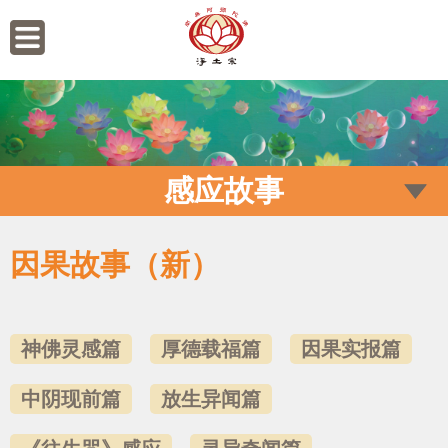
感应故事
因果故事（新）
神佛灵感篇
厚德载福篇
因果实报篇
中阴现前篇
放生异闻篇