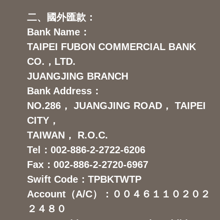
二、國外匯款：
Bank Name：
TAIPEI FUBON COMMERCIAL BANK
CO.，LTD.
JUANGJING BRANCH
Bank Address：
NO.286， JUANGJING ROAD， TAIPEI
CITY，
TAIWAN， R.O.C.
Tel：002-886-2-2722-6206
Fax：002-886-2-2720-6967
Swift Code：TPBKTWTP
Account（A/C）：００４６１１０２０２
２４８０